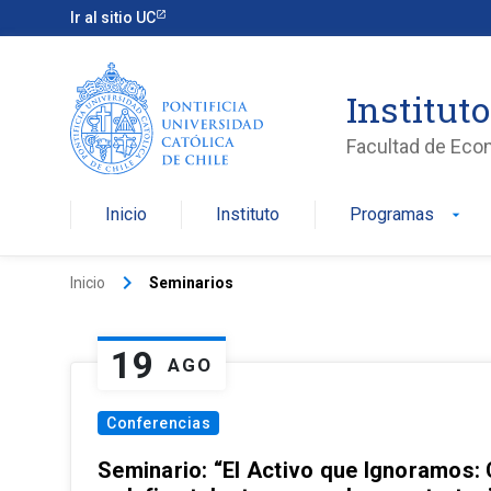
Ir al sitio UC
Institut
Facultad de Eco
Inicio
Instituto
Programas
arrow_drop_down
keyboard_arrow_right
Inicio
Seminarios
19
AGO
Conferencias
Seminario: “El Activo que Ignoramos: