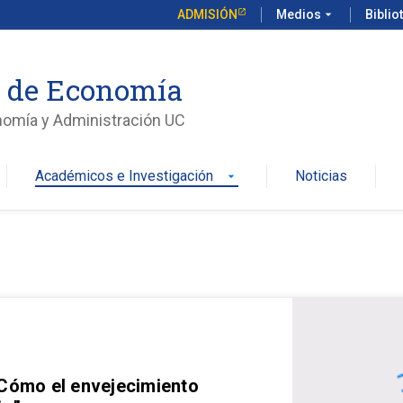
ADMISIÓN
Medios
arrow_drop_down
Biblio
o de Economía
nomía y Administración UC
Académicos e Investigación
Noticias
arrow_drop_down
 Cómo el envejecimiento