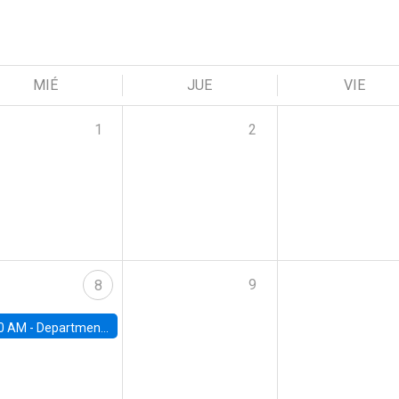
MIÉ
JUE
VIE
1
2
9
8
0 AM -
Department Seminar: James Robinson