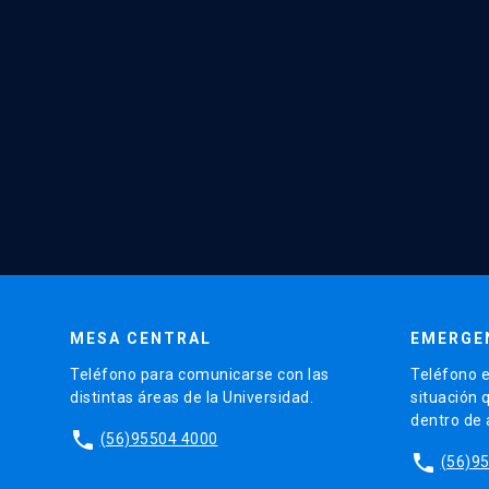
MESA CENTRAL
EMERGE
Teléfono para comunicarse con las
Teléfono e
distintas áreas de la Universidad.
situación 
dentro de
phone
(56)95504 4000
phone
(56)9