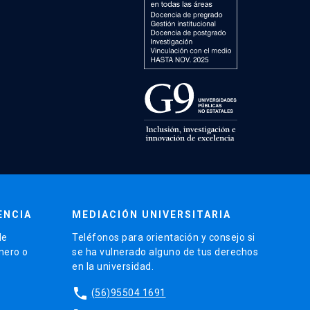
ENCIA
MEDIACIÓN UNIVERSITARIA
de
Teléfonos para orientación y consejo si
énero o
se ha vulnerado alguno de tus derechos
en la universidad.
phone
(56)95504 1691