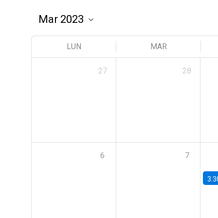
LUN
MAR
27
28
6
7
3:3