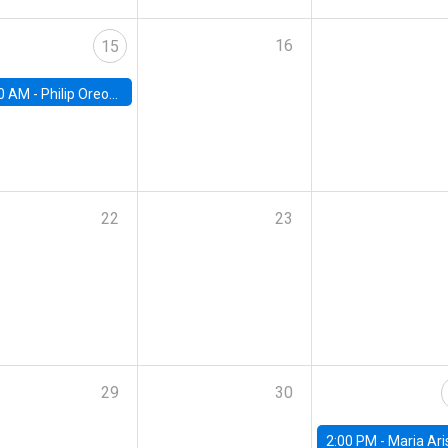
16
15
0 AM -
Philip Oreopolous, University of Toronto
22
23
29
30
2:00 PM -
Maria Aristizabal-Ramirez, FED