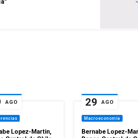
ia”
9
29
AGO
AGO
erencias
Macroeconomía
abe Lopez-Martin,
Bernabe Lopez-Mar