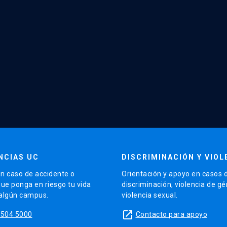
NCIAS UC
DISCRIMINACIÓN Y VIOL
n caso de accidente o
Orientación y apoyo en casos 
que ponga en riesgo tu vida
discriminación, violencia de g
 algún campus.
violencia sexual.
launch
5504 5000
Contacto para apoyo