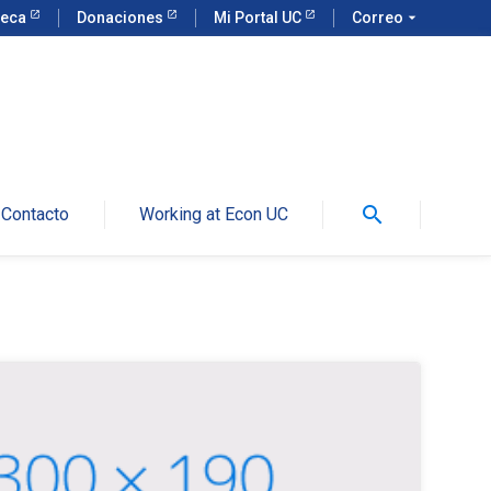
teca
Donaciones
Mi Portal UC
Correo
arrow_drop_down
search
Contacto
Working at Econ UC