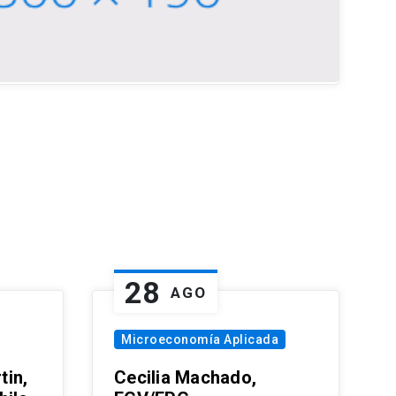
28
AGO
Microeconomía Aplicada
tin,
Cecilia Machado,