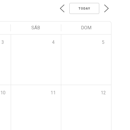
TODAY
SÁB
DOM
3
4
5
10
11
12