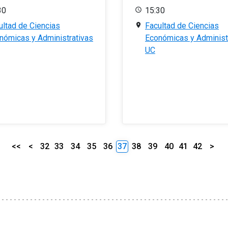
30
15:30
ultad de Ciencias
Facultad de Ciencias
nómicas y Administrativas
Económicas y Administ
UC
<<
<
32
33
34
35
36
37
38
39
40
41
42
>