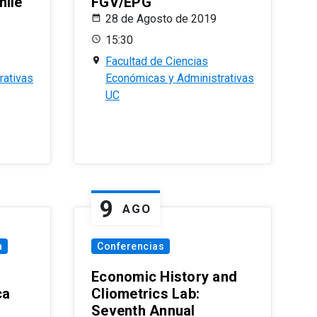
hile
FGV/EPG
28 de Agosto de 2019
15:30
Facultad de Ciencias
rativas
Económicas y Administrativas
UC
9
AGO
a
Conferencias
Economic History and
ca
Cliometrics Lab:
Seventh Annual