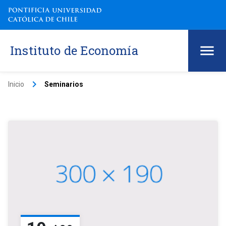
Instituto de Economía
keyboard_arrow_right
Inicio
Seminarios