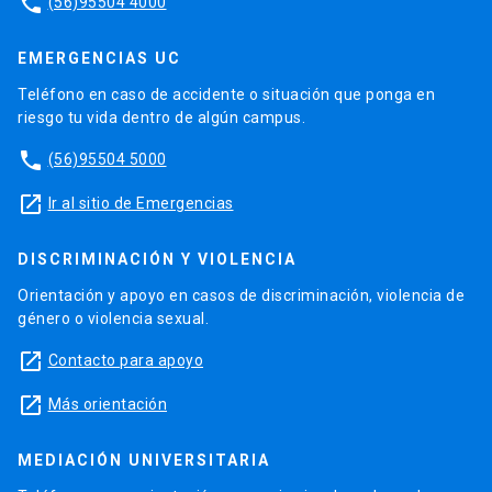
phone
(56)95504 4000
EMERGENCIAS UC
Teléfono en caso de accidente o situación que ponga en
riesgo tu vida dentro de algún campus.
phone
(56)95504 5000
launch
Ir al sitio de Emergencias
DISCRIMINACIÓN Y VIOLENCIA
Orientación y apoyo en casos de discriminación, violencia de
género o violencia sexual.
launch
Contacto para apoyo
launch
Más orientación
MEDIACIÓN UNIVERSITARIA