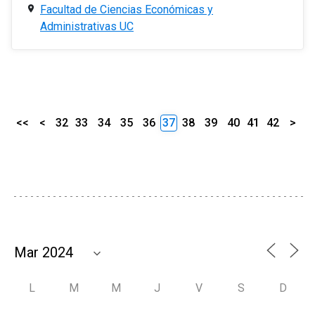
Facultad de Ciencias Económicas y
Administrativas UC
<<
<
32
33
34
35
36
37
38
39
40
41
42
>
L
M
M
J
V
S
D