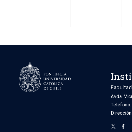
Inst
Facultad
Avda. Vic
Teléfono
Direcció