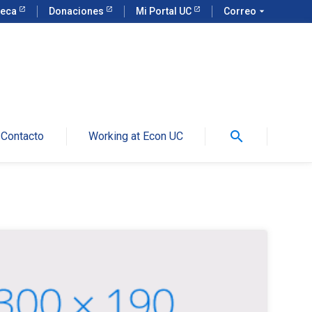
teca
Donaciones
Mi Portal UC
Correo
arrow_drop_down
search
Contacto
Working at Econ UC