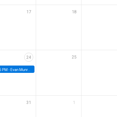
17
18
25
24
5 PM -
Evan Munro, Neyman Visiting Assistant Professor in the Department of Statistics at UC Berkeley
31
1