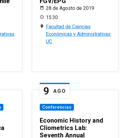
hile
FGV/EPG
28 de Agosto de 2019
15:30
Facultad de Ciencias
rativas
Económicas y Administrativas
UC
9
AGO
a
Conferencias
Economic History and
ca
Cliometrics Lab:
Seventh Annual