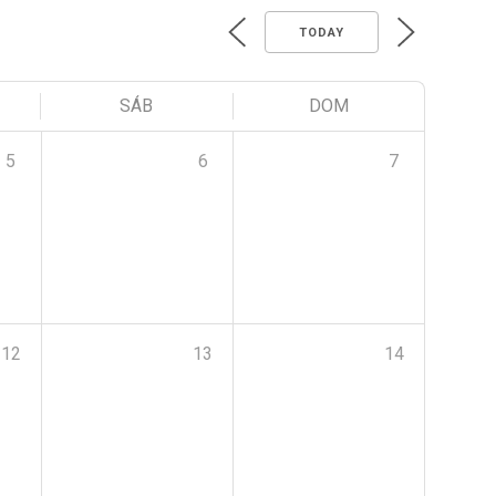
TODAY
SÁB
DOM
5
6
7
12
13
14