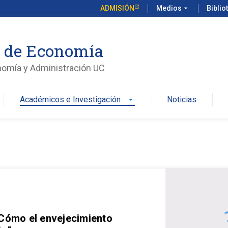
ADMISIÓN
Medios
arrow_drop_down
Biblio
o de Economía
nomía y Administración UC
Académicos e Investigación
Noticias
arrow_drop_down
 Cómo el envejecimiento