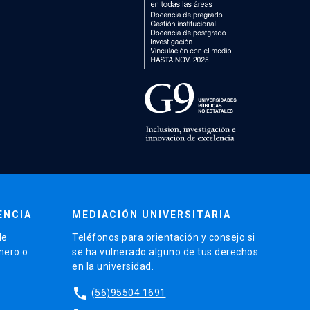
ENCIA
MEDIACIÓN UNIVERSITARIA
de
Teléfonos para orientación y consejo si
énero o
se ha vulnerado alguno de tus derechos
en la universidad.
phone
(56)95504 1691