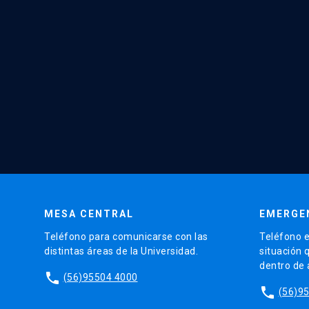
MESA CENTRAL
EMERGE
Teléfono para comunicarse con las
Teléfono e
distintas áreas de la Universidad.
situación 
dentro de
phone
(56)95504 4000
phone
(56)9