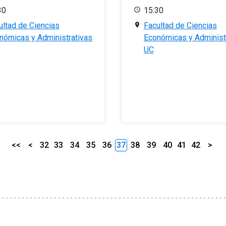
30
15:30
ultad de Ciencias
Facultad de Ciencias
nómicas y Administrativas
Económicas y Administ
UC
<<
<
32
33
34
35
36
37
38
39
40
41
42
>