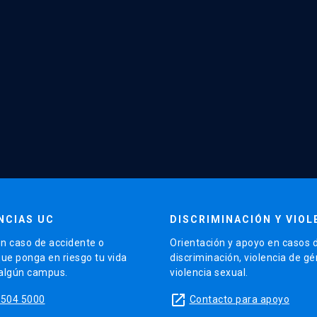
NCIAS UC
DISCRIMINACIÓN Y VIOL
n caso de accidente o
Orientación y apoyo en casos 
que ponga en riesgo tu vida
discriminación, violencia de g
 algún campus.
violencia sexual.
launch
5504 5000
Contacto para apoyo