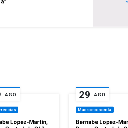
ia”
9
29
AGO
AGO
erencias
Macroeconomía
abe Lopez-Martin,
Bernabe Lopez-Mar