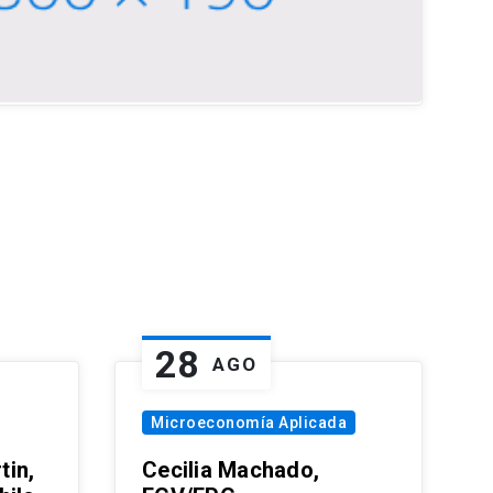
28
AGO
Microeconomía Aplicada
tin,
Cecilia Machado,