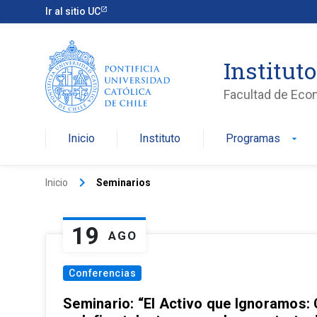
Ir al sitio UC
Institut
Facultad de Eco
Inicio
Instituto
Programas
arrow_drop_down
keyboard_arrow_right
Inicio
Seminarios
19
AGO
Conferencias
Seminario: “El Activo que Ignoramos: