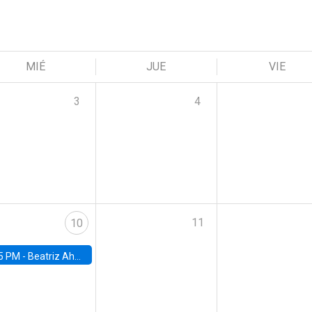
MIÉ
JUE
VIE
3
4
11
10
5 PM -
Beatriz Ahumada, PhD candidate, Universidad de Pittsburgh