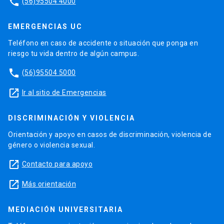
phone
(56)95504 4000
EMERGENCIAS UC
Teléfono en caso de accidente o situación que ponga en
riesgo tu vida dentro de algún campus.
phone
(56)95504 5000
launch
Ir al sitio de Emergencias
DISCRIMINACIÓN Y VIOLENCIA
Orientación y apoyo en casos de discriminación, violencia de
género o violencia sexual.
launch
Contacto para apoyo
launch
Más orientación
MEDIACIÓN UNIVERSITARIA