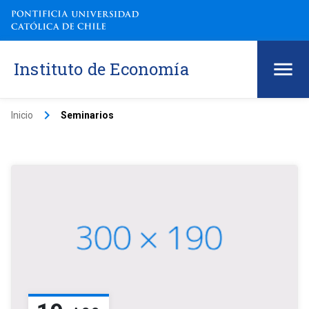
Instituto de Economía
keyboard_arrow_right
Inicio
Seminarios