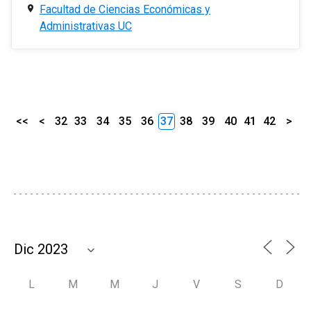
Facultad de Ciencias Económicas y
Administrativas UC
<<
<
32
33
34
35
36
37
38
39
40
41
42
>
L
M
M
J
V
S
D