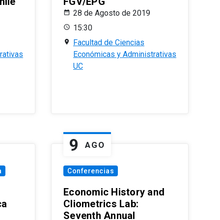
hile
FGV/EPG
28 de Agosto de 2019
15:30
Facultad de Ciencias
rativas
Económicas y Administrativas
UC
9
AGO
a
Conferencias
Economic History and
ca
Cliometrics Lab:
Seventh Annual