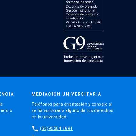
ENCIA
MEDIACIÓN UNIVERSITARIA
de
Teléfonos para orientación y consejo si
énero o
se ha vulnerado alguno de tus derechos
en la universidad.
phone
(56)95504 1691