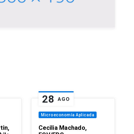
28
AGO
Microeconomía Aplicada
tin,
Cecilia Machado,