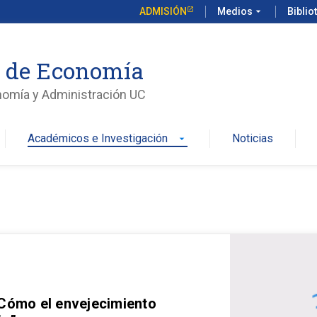
ADMISIÓN
Medios
arrow_drop_down
Biblio
o de Economía
nomía y Administración UC
Académicos e Investigación
Noticias
arrow_drop_down
 Cómo el envejecimiento