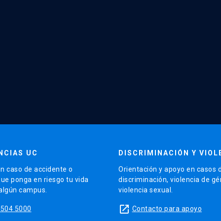
NCIAS UC
DISCRIMINACIÓN Y VIOL
n caso de accidente o
Orientación y apoyo en casos 
que ponga en riesgo tu vida
discriminación, violencia de g
 algún campus.
violencia sexual.
launch
5504 5000
Contacto para apoyo