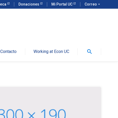
teca
Donaciones
Mi Portal UC
Correo
arrow_drop_down
search
Contacto
Working at Econ UC