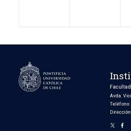
Inst
Facultad
Avda. Vic
Teléfono
Direcció