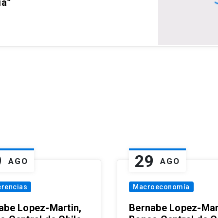
ia”
9
29
AGO
AGO
erencias
Macroeconomía
abe Lopez-Martin,
Bernabe Lopez-Mar