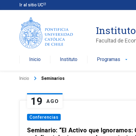
Ir al sitio UC
Institut
Facultad de Eco
Inicio
Instituto
Programas
arrow_drop_down
keyboard_arrow_right
Inicio
Seminarios
19
AGO
Conferencias
Seminario: “El Activo que Ignoramos: