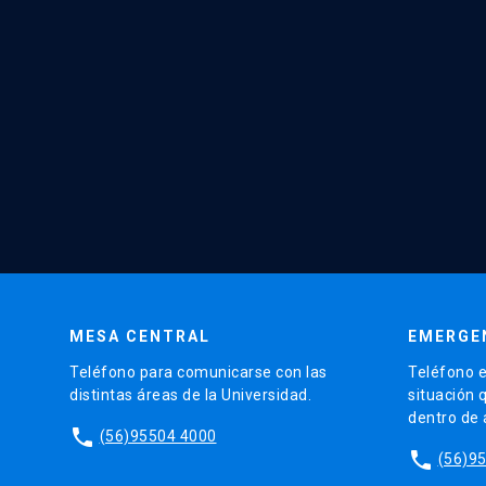
MESA CENTRAL
EMERGE
Teléfono para comunicarse con las
Teléfono e
distintas áreas de la Universidad.
situación 
dentro de
phone
(56)95504 4000
phone
(56)9