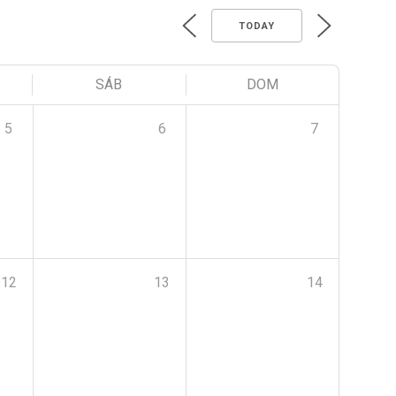
TODAY
SÁB
DOM
5
6
7
12
13
14