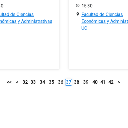
30
15:30
ultad de Ciencias
Facultad de Ciencias
nómicas y Administrativas
Económicas y Administ
UC
<<
<
32
33
34
35
36
37
38
39
40
41
42
>