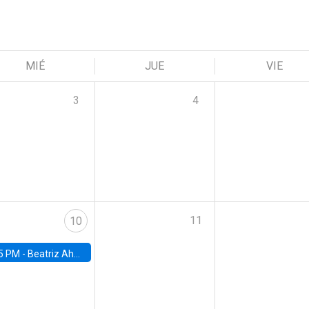
MIÉ
JUE
VIE
3
4
11
10
5 PM -
Beatriz Ahumada, PhD candidate, Universidad de Pittsburgh