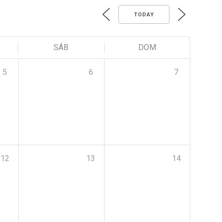
TODAY
SÁB
DOM
5
6
7
12
13
14