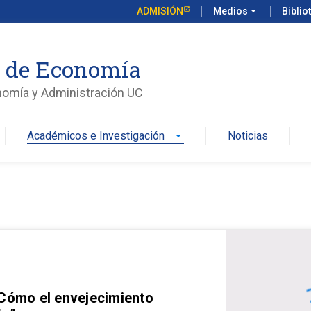
ADMISIÓN
Medios
arrow_drop_down
Biblio
o de Economía
nomía y Administración UC
Académicos e Investigación
Noticias
arrow_drop_down
 Cómo el envejecimiento