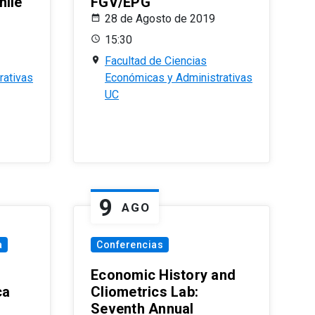
hile
FGV/EPG
28 de Agosto de 2019
15:30
Facultad de Ciencias
rativas
Económicas y Administrativas
UC
9
AGO
a
Conferencias
Economic History and
ca
Cliometrics Lab:
Seventh Annual