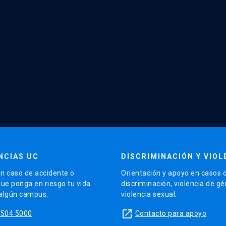
NCIAS UC
DISCRIMINACIÓN Y VIOL
n caso de accidente o
Orientación y apoyo en casos 
que ponga en riesgo tu vida
discriminación, violencia de g
 algún campus.
violencia sexual.
launch
5504 5000
Contacto para apoyo