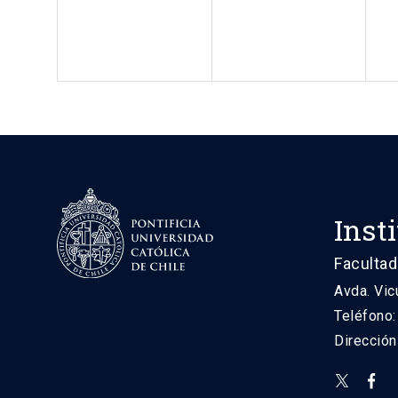
Inst
Facultad
Avda. Vic
Teléfono
Direcció