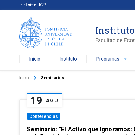
Ir al sitio UC
Institut
Facultad de Eco
Inicio
Instituto
Programas
arrow_drop_down
keyboard_arrow_right
Inicio
Seminarios
19
AGO
Conferencias
Seminario: “El Activo que Ignoramos: