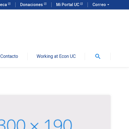
teca
Donaciones
Mi Portal UC
Correo
arrow_drop_down
search
Contacto
Working at Econ UC