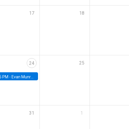
17
18
25
24
5 PM -
Evan Munro, Neyman Visiting Assistant Professor in the Department of Statistics at UC Berkeley
31
1