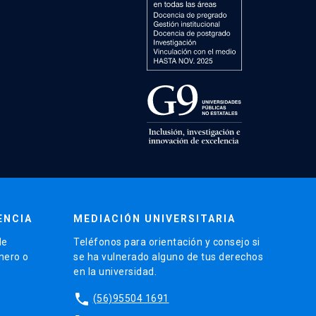
ENCIA
MEDIACIÓN UNIVERSITARIA
de
Teléfonos para orientación y consejo si
énero o
se ha vulnerado alguno de tus derechos
en la universidad.
phone
(56)95504 1691