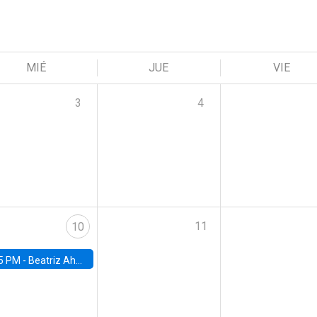
MIÉ
JUE
VIE
3
4
11
10
5 PM -
Beatriz Ahumada, PhD candidate, Universidad de Pittsburgh