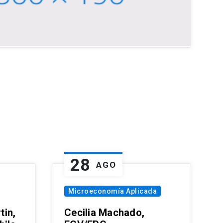
28
AGO
Microeconomía Aplicada
tin,
Cecilia Machado,