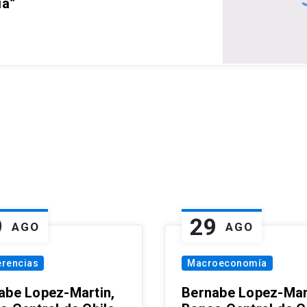
ia”
9
29
AGO
AGO
erencias
Macroeconomía
abe Lopez-Martin,
Bernabe Lopez-Mar