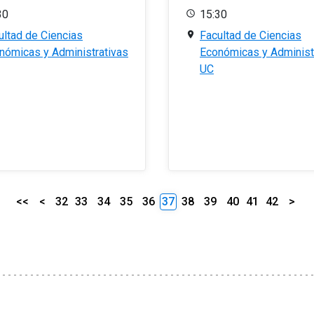
30
15:30
ultad de Ciencias
Facultad de Ciencias
nómicas y Administrativas
Económicas y Administ
UC
<<
<
32
33
34
35
36
37
38
39
40
41
42
>