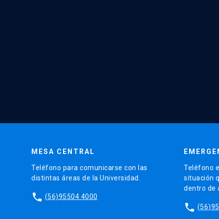
MESA CENTRAL
EMERGE
Teléfono para comunicarse con las
Teléfono e
distintas áreas de la Universidad.
situación 
dentro de
phone
(56)95504 4000
phone
(56)9