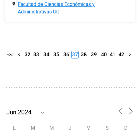
Facultad de Ciencias Económicas y
Administrativas UC
<<
<
32
33
34
35
36
37
38
39
40
41
42
>
L
M
M
J
V
S
D