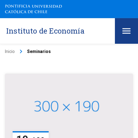
Instituto de Economía
keyboard_arrow_right
Inicio
Seminarios