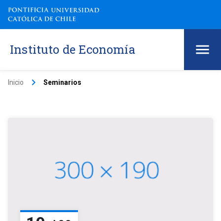
Instituto de Economía
keyboard_arrow_right
Inicio
Seminarios