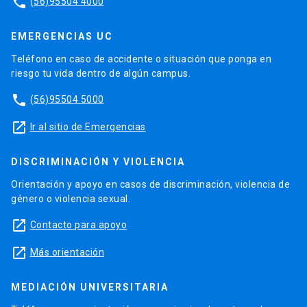
phone
(56)95504 4000
EMERGENCIAS UC
Teléfono en caso de accidente o situación que ponga en
riesgo tu vida dentro de algún campus.
phone
(56)95504 5000
launch
Ir al sitio de Emergencias
DISCRIMINACIÓN Y VIOLENCIA
Orientación y apoyo en casos de discriminación, violencia de
género o violencia sexual.
launch
Contacto para apoyo
launch
Más orientación
MEDIACIÓN UNIVERSITARIA