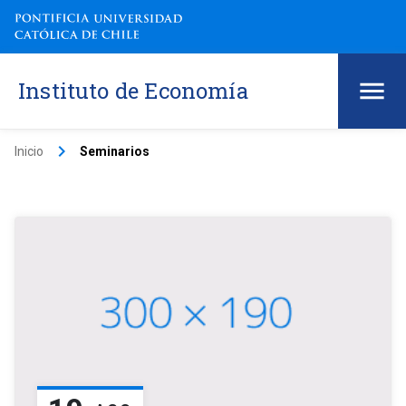
Instituto de Economía
keyboard_arrow_right
Inicio
Seminarios