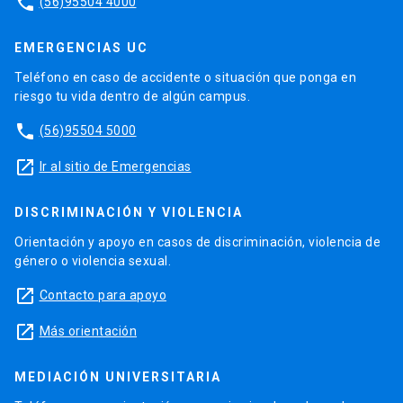
phone
(56)95504 4000
EMERGENCIAS UC
Teléfono en caso de accidente o situación que ponga en
riesgo tu vida dentro de algún campus.
phone
(56)95504 5000
launch
Ir al sitio de Emergencias
DISCRIMINACIÓN Y VIOLENCIA
Orientación y apoyo en casos de discriminación, violencia de
género o violencia sexual.
launch
Contacto para apoyo
launch
Más orientación
MEDIACIÓN UNIVERSITARIA