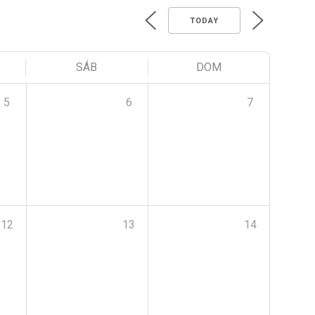
TODAY
SÁB
DOM
5
6
7
12
13
14