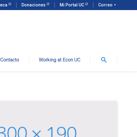
teca
Donaciones
Mi Portal UC
Correo
arrow_drop_down
search
Contacto
Working at Econ UC