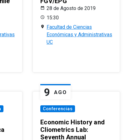
hile
FGV/EPG
28 de Agosto de 2019
15:30
Facultad de Ciencias
rativas
Económicas y Administrativas
UC
9
AGO
a
Conferencias
Economic History and
ca
Cliometrics Lab:
Seventh Annual