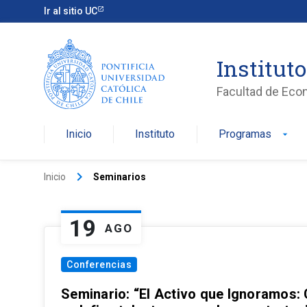
Ir al sitio UC
Institut
Facultad de Eco
Inicio
Instituto
Programas
arrow_drop_down
keyboard_arrow_right
Inicio
Seminarios
19
AGO
Conferencias
Seminario: “El Activo que Ignoramos: