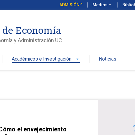
ADMISIÓN
Medios
arrow_drop_down
Biblio
o de Economía
nomía y Administración UC
Académicos e Investigación
Noticias
arrow_drop_down
 Cómo el envejecimiento