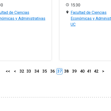
30
15:30
ultad de Ciencias
Facultad de Ciencias
nómicas y Administrativas
Económicas y Administ
UC
<<
<
32
33
34
35
36
37
38
39
40
41
42
>