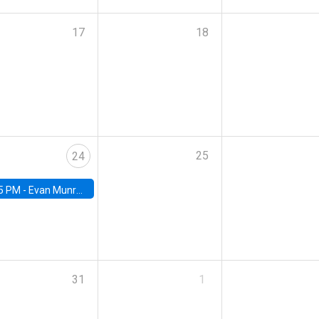
17
18
25
24
5 PM -
Evan Munro, Neyman Visiting Assistant Professor in the Department of Statistics at UC Berkeley
31
1