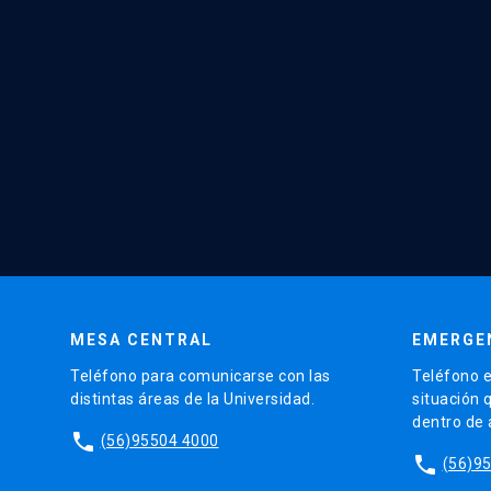
MESA CENTRAL
EMERGE
Teléfono para comunicarse con las
Teléfono e
distintas áreas de la Universidad.
situación 
dentro de
phone
(56)95504 4000
phone
(56)9