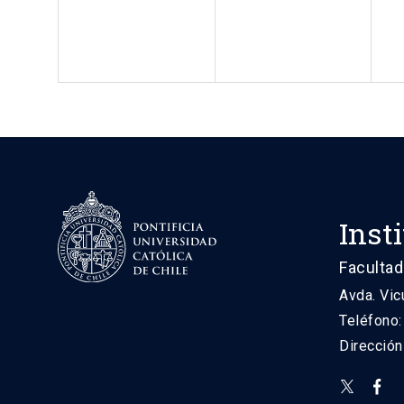
Inst
Facultad
Avda. Vic
Teléfono
Direcció