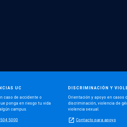
NCIAS UC
DISCRIMINACIÓN Y VIOL
n caso de accidente o
Orientación y apoyo en casos 
que ponga en riesgo tu vida
discriminación, violencia de g
 algún campus.
violencia sexual.
launch
5504 5000
Contacto para apoyo