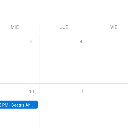
MIÉ
JUE
VIE
3
4
11
10
5 PM -
Beatriz Ahumada, PhD candidate, Universidad de Pittsburgh