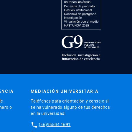
ENCIA
MEDIACIÓN UNIVERSITARIA
de
Teléfonos para orientación y consejo si
énero o
se ha vulnerado alguno de tus derechos
en la universidad.
phone
(56)95504 1691