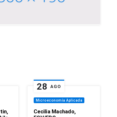
28
AGO
Microeconomía Aplicada
tin,
Cecilia Machado,