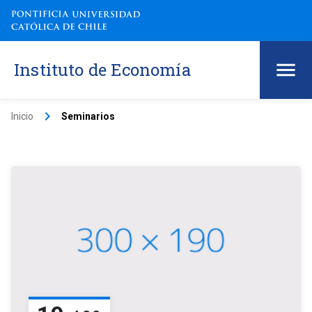
Instituto de Economía
keyboard_arrow_right
Inicio
Seminarios