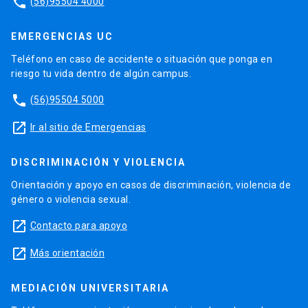
phone
(56)95504 4000
EMERGENCIAS UC
Teléfono en caso de accidente o situación que ponga en
riesgo tu vida dentro de algún campus.
phone
(56)95504 5000
launch
Ir al sitio de Emergencias
DISCRIMINACIÓN Y VIOLENCIA
Orientación y apoyo en casos de discriminación, violencia de
género o violencia sexual.
launch
Contacto para apoyo
launch
Más orientación
MEDIACIÓN UNIVERSITARIA