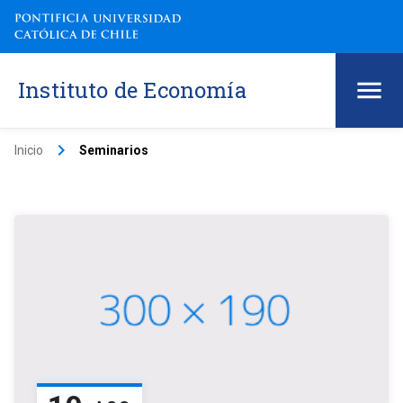
Instituto de Economía
keyboard_arrow_right
Inicio
Seminarios