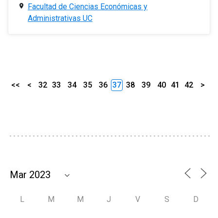
Facultad de Ciencias Económicas y
Administrativas UC
<<
<
32
33
34
35
36
37
38
39
40
41
42
>
L
M
M
J
V
S
D