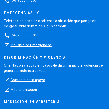
phone
(56)95504 4000
EMERGENCIAS UC
Teléfono en caso de accidente o situación que ponga en
riesgo tu vida dentro de algún campus.
phone
(56)95504 5000
launch
Ir al sitio de Emergencias
DISCRIMINACIÓN Y VIOLENCIA
Orientación y apoyo en casos de discriminación, violencia de
género o violencia sexual.
launch
Contacto para apoyo
launch
Más orientación
MEDIACIÓN UNIVERSITARIA