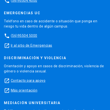
phone
(56)95504 4000
EMERGENCIAS UC
Teléfono en caso de accidente o situación que ponga en
riesgo tu vida dentro de algún campus.
phone
(56)95504 5000
launch
Ir al sitio de Emergencias
DISCRIMINACIÓN Y VIOLENCIA
Orientación y apoyo en casos de discriminación, violencia de
género o violencia sexual.
launch
Contacto para apoyo
launch
Más orientación
MEDIACIÓN UNIVERSITARIA