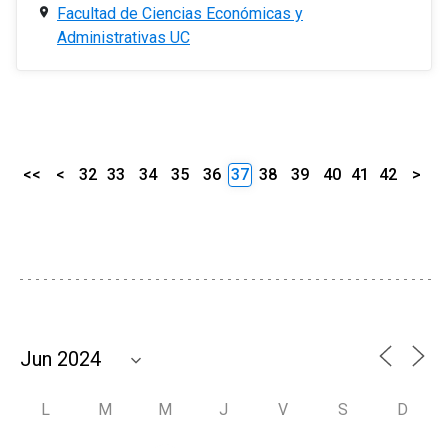
Facultad de Ciencias Económicas y
Administrativas UC
<<
<
32
33
34
35
36
37
38
39
40
41
42
>
L
M
M
J
V
S
D