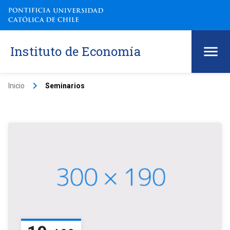
Instituto de Economía
keyboard_arrow_right
Inicio
Seminarios