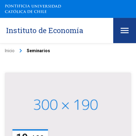
Instituto de Economía
keyboard_arrow_right
Inicio
Seminarios