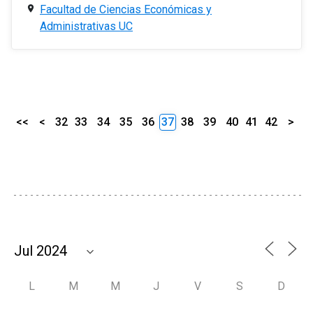
Facultad de Ciencias Económicas y
Administrativas UC
<<
<
32
33
34
35
36
37
38
39
40
41
42
>
L
M
M
J
V
S
D