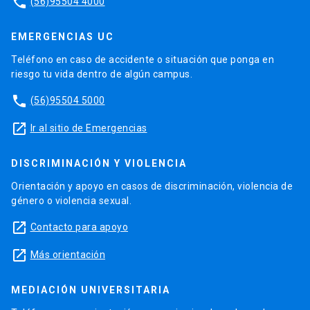
phone
(56)95504 4000
EMERGENCIAS UC
Teléfono en caso de accidente o situación que ponga en
riesgo tu vida dentro de algún campus.
phone
(56)95504 5000
launch
Ir al sitio de Emergencias
DISCRIMINACIÓN Y VIOLENCIA
Orientación y apoyo en casos de discriminación, violencia de
género o violencia sexual.
launch
Contacto para apoyo
launch
Más orientación
MEDIACIÓN UNIVERSITARIA