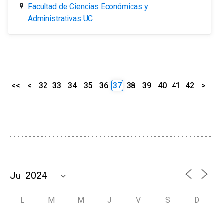
Facultad de Ciencias Económicas y
Administrativas UC
<<
<
32
33
34
35
36
37
38
39
40
41
42
>
L
M
M
J
V
S
D