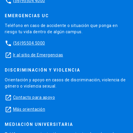
phone
(56)95504 4000
EMERGENCIAS UC
Teléfono en caso de accidente o situación que ponga en
riesgo tu vida dentro de algún campus.
phone
(56)95504 5000
launch
Ir al sitio de Emergencias
DISCRIMINACIÓN Y VIOLENCIA
Orientación y apoyo en casos de discriminación, violencia de
género o violencia sexual.
launch
Contacto para apoyo
launch
Más orientación
MEDIACIÓN UNIVERSITARIA