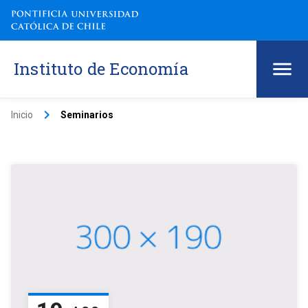
Instituto de Economía
keyboard_arrow_right
Inicio
Seminarios