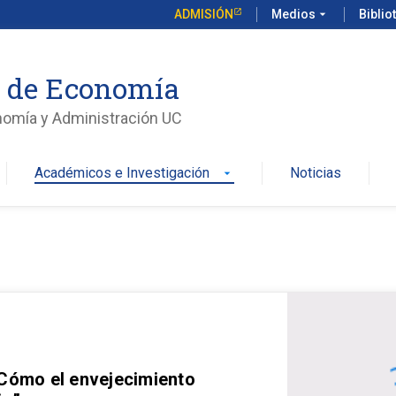
ADMISIÓN
Medios
arrow_drop_down
Biblio
o de Economía
nomía y Administración UC
Académicos e Investigación
Noticias
arrow_drop_down
 Cómo el envejecimiento