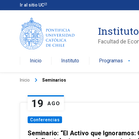
Ir al sitio UC
Institut
Facultad de Eco
Inicio
Instituto
Programas
arrow_drop_down
keyboard_arrow_right
Inicio
Seminarios
19
AGO
Conferencias
Seminario: “El Activo que Ignoramos: