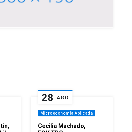
28
AGO
Microeconomía Aplicada
tin,
Cecilia Machado,