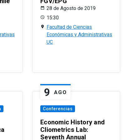
hile
FGV/EPG
28 de Agosto de 2019
15:30
Facultad de Ciencias
rativas
Económicas y Administrativas
UC
9
AGO
a
Conferencias
Economic History and
ca
Cliometrics Lab:
Seventh Annual