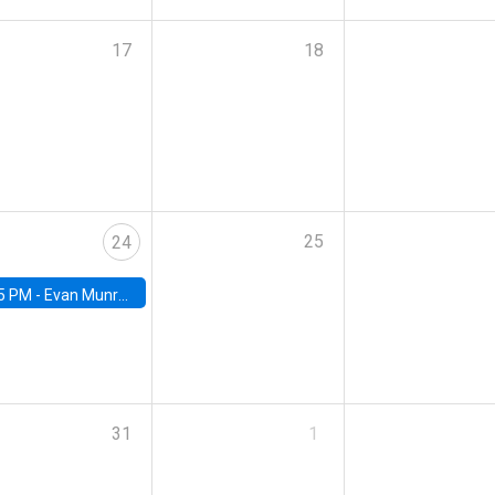
17
18
25
24
5 PM -
Evan Munro, Neyman Visiting Assistant Professor in the Department of Statistics at UC Berkeley
31
1