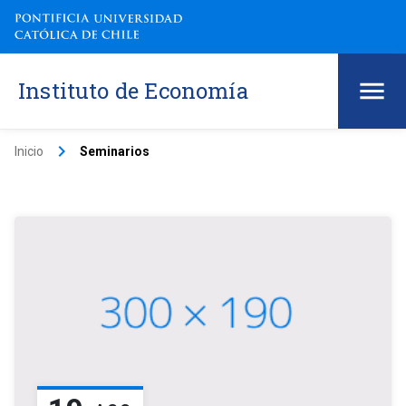
Instituto de Economía
keyboard_arrow_right
Inicio
Seminarios