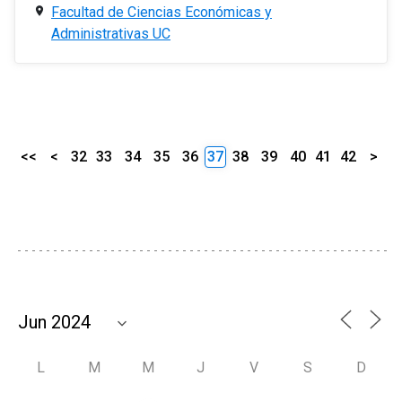
Facultad de Ciencias Económicas y
Administrativas UC
<<
<
32
33
34
35
36
37
38
39
40
41
42
>
L
M
M
J
V
S
D