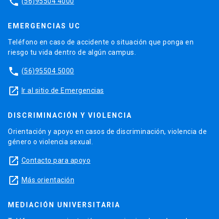
phone
(56)95504 4000
EMERGENCIAS UC
Teléfono en caso de accidente o situación que ponga en
riesgo tu vida dentro de algún campus.
phone
(56)95504 5000
launch
Ir al sitio de Emergencias
DISCRIMINACIÓN Y VIOLENCIA
Orientación y apoyo en casos de discriminación, violencia de
género o violencia sexual.
launch
Contacto para apoyo
launch
Más orientación
MEDIACIÓN UNIVERSITARIA