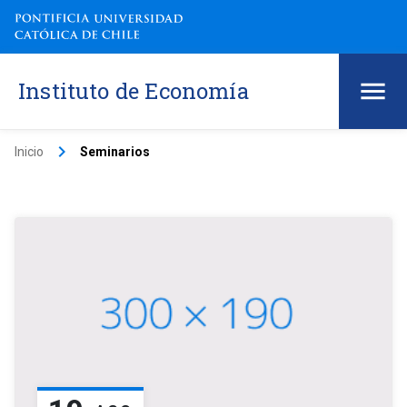
Instituto de Economía
keyboard_arrow_right
Inicio
Seminarios