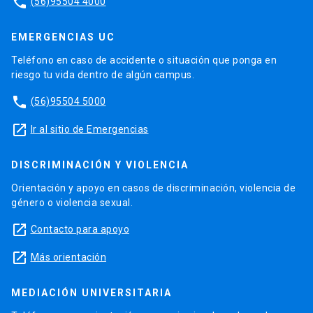
phone
(56)95504 4000
EMERGENCIAS UC
Teléfono en caso de accidente o situación que ponga en
riesgo tu vida dentro de algún campus.
phone
(56)95504 5000
launch
Ir al sitio de Emergencias
DISCRIMINACIÓN Y VIOLENCIA
Orientación y apoyo en casos de discriminación, violencia de
género o violencia sexual.
launch
Contacto para apoyo
launch
Más orientación
MEDIACIÓN UNIVERSITARIA