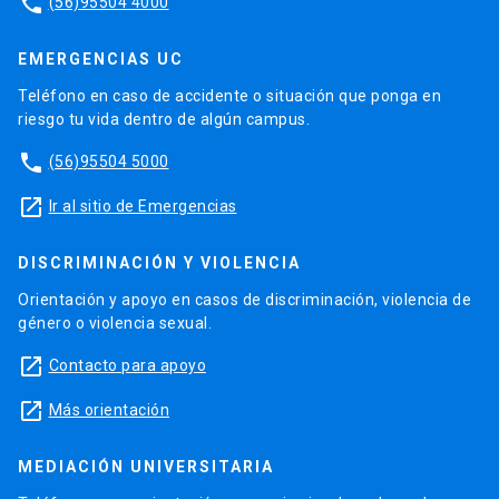
phone
(56)95504 4000
EMERGENCIAS UC
Teléfono en caso de accidente o situación que ponga en
riesgo tu vida dentro de algún campus.
phone
(56)95504 5000
launch
Ir al sitio de Emergencias
DISCRIMINACIÓN Y VIOLENCIA
Orientación y apoyo en casos de discriminación, violencia de
género o violencia sexual.
launch
Contacto para apoyo
launch
Más orientación
MEDIACIÓN UNIVERSITARIA