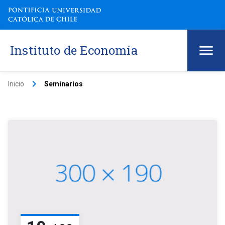
Instituto de Economía
keyboard_arrow_right
Inicio
Seminarios