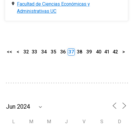
Facultad de Ciencias Económicas y
Administrativas UC
<<
<
32
33
34
35
36
37
38
39
40
41
42
>
L
M
M
J
V
S
D