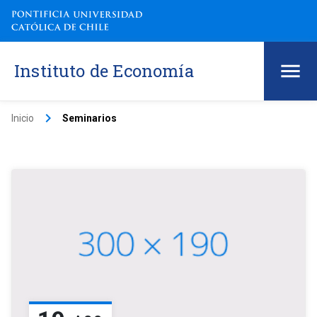
Instituto de Economía
keyboard_arrow_right
Inicio
Seminarios