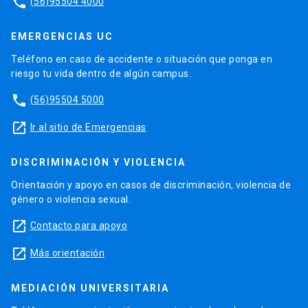
phone
(56)95504 4000
EMERGENCIAS UC
Teléfono en caso de accidente o situación que ponga en
riesgo tu vida dentro de algún campus.
phone
(56)95504 5000
launch
Ir al sitio de Emergencias
DISCRIMINACIÓN Y VIOLENCIA
Orientación y apoyo en casos de discriminación, violencia de
género o violencia sexual.
launch
Contacto para apoyo
launch
Más orientación
MEDIACIÓN UNIVERSITARIA