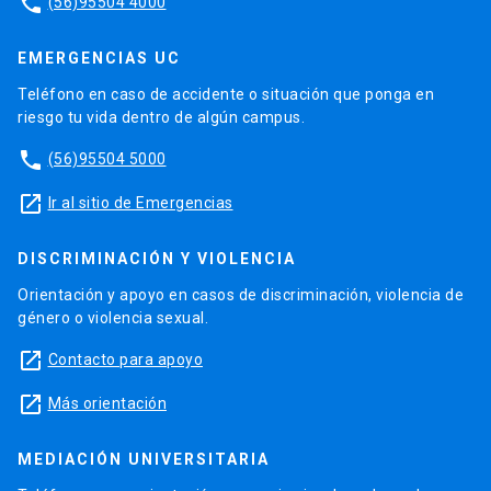
phone
(56)95504 4000
EMERGENCIAS UC
Teléfono en caso de accidente o situación que ponga en
riesgo tu vida dentro de algún campus.
phone
(56)95504 5000
launch
Ir al sitio de Emergencias
DISCRIMINACIÓN Y VIOLENCIA
Orientación y apoyo en casos de discriminación, violencia de
género o violencia sexual.
launch
Contacto para apoyo
launch
Más orientación
MEDIACIÓN UNIVERSITARIA