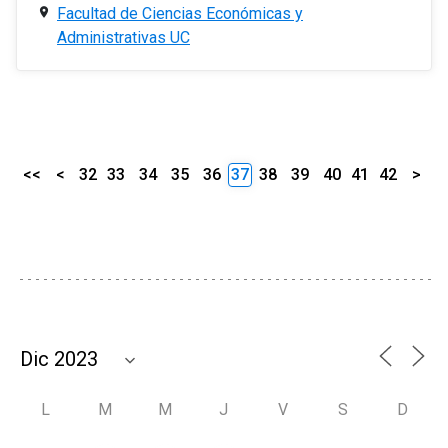
Facultad de Ciencias Económicas y
Administrativas UC
<<
<
32
33
34
35
36
37
38
39
40
41
42
>
L
M
M
J
V
S
D