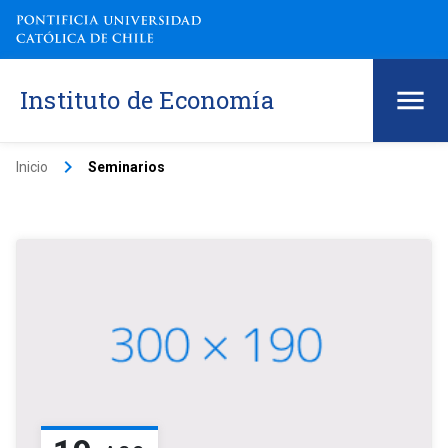
Instituto de Economía
keyboard_arrow_right
Inicio
Seminarios