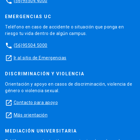
phone
(56)95504 4000
EMERGENCIAS UC
Teléfono en caso de accidente o situación que ponga en
riesgo tu vida dentro de algún campus.
phone
(56)95504 5000
launch
Ir al sitio de Emergencias
DISCRIMINACIÓN Y VIOLENCIA
Orientación y apoyo en casos de discriminación, violencia de
género o violencia sexual.
launch
Contacto para apoyo
launch
Más orientación
MEDIACIÓN UNIVERSITARIA