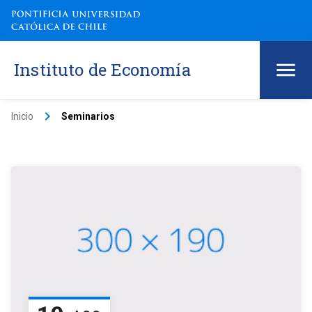
Instituto de Economía
keyboard_arrow_right
Inicio
Seminarios