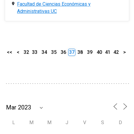
Facultad de Ciencias Económicas y
Administrativas UC
<<
<
32
33
34
35
36
37
38
39
40
41
42
>
L
M
M
J
V
S
D