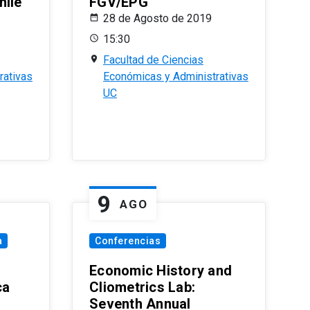
hile
FGV/EPG
28 de Agosto de 2019
15:30
Facultad de Ciencias
rativas
Económicas y Administrativas
UC
9
AGO
a
Conferencias
Economic History and
ca
Cliometrics Lab:
Seventh Annual