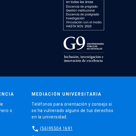
ENCIA
MEDIACIÓN UNIVERSITARIA
de
Teléfonos para orientación y consejo si
énero o
se ha vulnerado alguno de tus derechos
en la universidad.
phone
(56)95504 1691