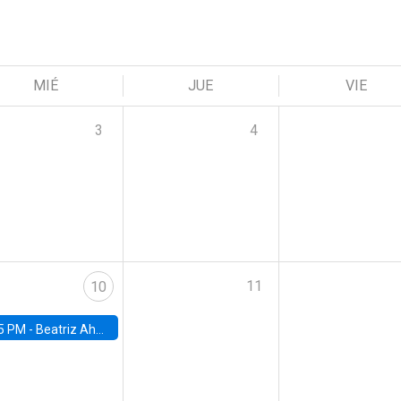
MIÉ
JUE
VIE
3
4
11
10
5 PM -
Beatriz Ahumada, PhD candidate, Universidad de Pittsburgh