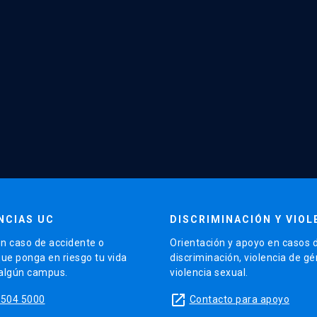
NCIAS UC
DISCRIMINACIÓN Y VIOL
n caso de accidente o
Orientación y apoyo en casos 
que ponga en riesgo tu vida
discriminación, violencia de g
 algún campus.
violencia sexual.
launch
5504 5000
Contacto para apoyo