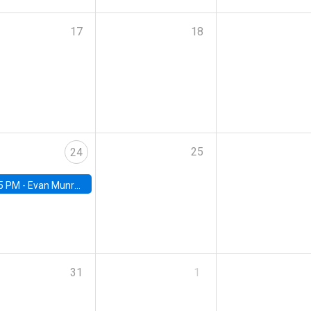
17
18
25
24
5 PM -
Evan Munro, Neyman Visiting Assistant Professor in the Department of Statistics at UC Berkeley
31
1