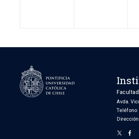
Inst
Facultad
Avda. Vic
Teléfono
Direcció