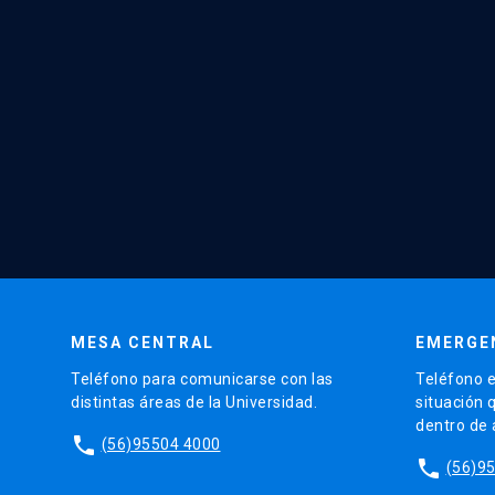
MESA CENTRAL
EMERGE
Teléfono para comunicarse con las
Teléfono e
distintas áreas de la Universidad.
situación 
dentro de
phone
(56)95504 4000
phone
(56)9