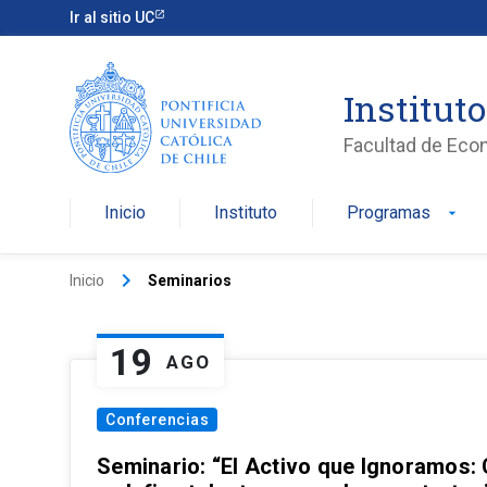
Ir al sitio UC
Institut
Facultad de Eco
Inicio
Instituto
Programas
arrow_drop_down
keyboard_arrow_right
Inicio
Seminarios
19
AGO
Conferencias
Seminario: “El Activo que Ignoramos: