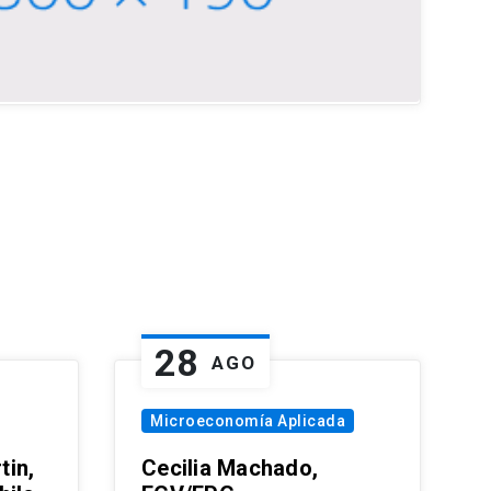
28
AGO
Microeconomía Aplicada
tin,
Cecilia Machado,