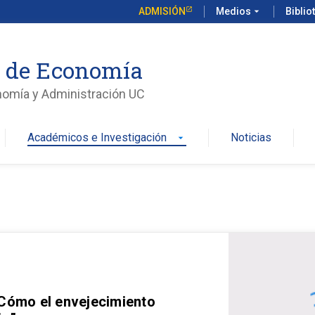
ADMISIÓN
Medios
arrow_drop_down
Biblio
o de Economía
nomía y Administración UC
Académicos e Investigación
Noticias
arrow_drop_down
 Cómo el envejecimiento