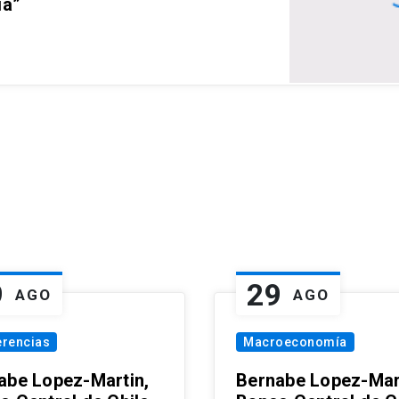
ia”
9
29
AGO
AGO
erencias
Macroeconomía
abe Lopez-Martin,
Bernabe Lopez-Mar