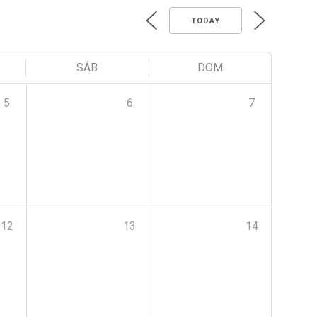
TODAY
SÁB
DOM
5
6
7
12
13
14