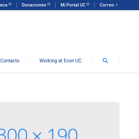
teca
Donaciones
Mi Portal UC
Correo
arrow_drop_down
search
Contacto
Working at Econ UC