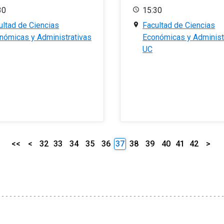
30
15:30
ultad de Ciencias
Facultad de Ciencias
nómicas y Administrativas
Económicas y Administ
UC
<<
<
32
33
34
35
36
37
38
39
40
41
42
>