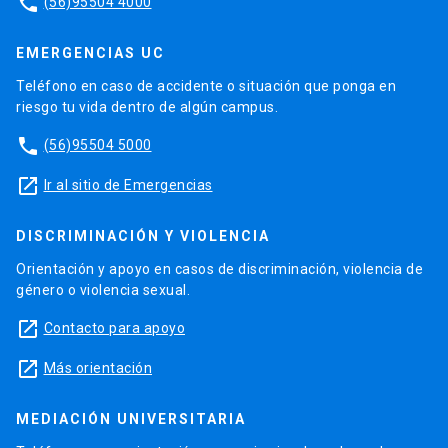
phone
(56)95504 4000
EMERGENCIAS UC
Teléfono en caso de accidente o situación que ponga en
riesgo tu vida dentro de algún campus.
phone
(56)95504 5000
launch
Ir al sitio de Emergencias
DISCRIMINACIÓN Y VIOLENCIA
Orientación y apoyo en casos de discriminación, violencia de
género o violencia sexual.
launch
Contacto para apoyo
launch
Más orientación
MEDIACIÓN UNIVERSITARIA