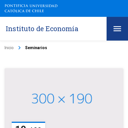
Instituto de Economía
keyboard_arrow_right
Inicio
Seminarios