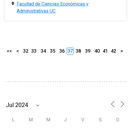
Facultad de Ciencias Económicas y
Administrativas UC
<<
<
32
33
34
35
36
37
38
39
40
41
42
>
L
M
M
J
V
S
D