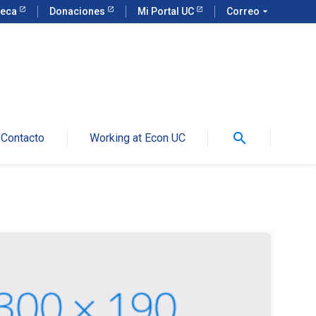
teca
Donaciones
Mi Portal UC
Correo
arrow_drop_down
search
Contacto
Working at Econ UC