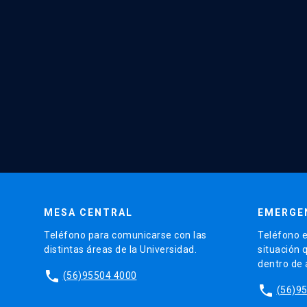
MESA CENTRAL
EMERGE
Teléfono para comunicarse con las
Teléfono e
distintas áreas de la Universidad.
situación 
dentro de
phone
(56)95504 4000
phone
(56)9