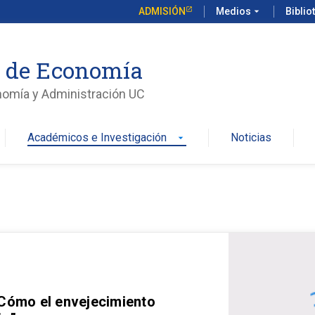
ADMISIÓN
Medios
arrow_drop_down
Biblio
o de Economía
nomía y Administración UC
Académicos e Investigación
Noticias
arrow_drop_down
 Cómo el envejecimiento