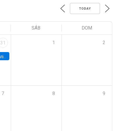
TODAY
SÁB
DOM
1
2
31
 Board
7
8
9