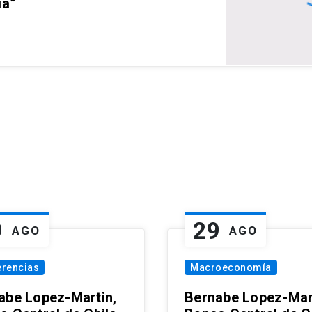
ia”
9
29
AGO
AGO
erencias
Macroeconomía
abe Lopez-Martin,
Bernabe Lopez-Mar