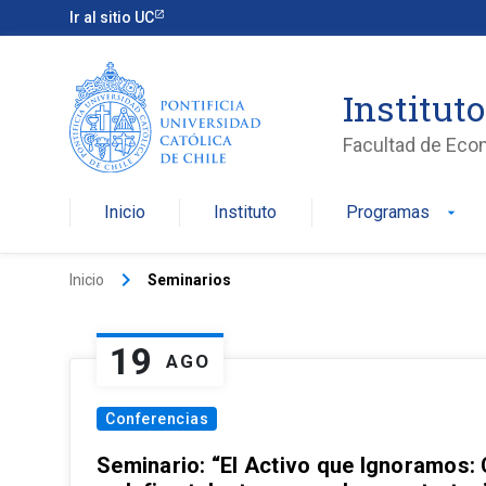
Ir al sitio UC
Institut
Facultad de Eco
Inicio
Instituto
Programas
arrow_drop_down
keyboard_arrow_right
Inicio
Seminarios
19
AGO
Conferencias
Seminario: “El Activo que Ignoramos: