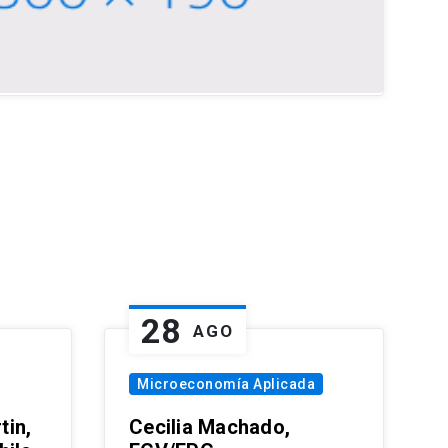
28
AGO
Microeconomía Aplicada
tin,
Cecilia Machado,