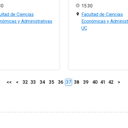
30
15:30
ultad de Ciencias
Facultad de Ciencias
nómicas y Administrativas
Económicas y Administ
UC
<<
<
32
33
34
35
36
37
38
39
40
41
42
>