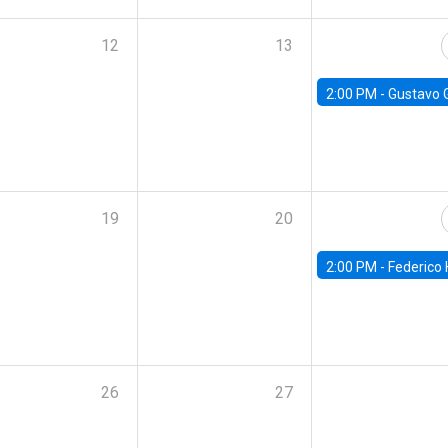
12
13
2:00 PM -
Gustavo González - Banco Central d
19
20
2:00 PM -
Federico Huneeus - Banco Central de C
26
27