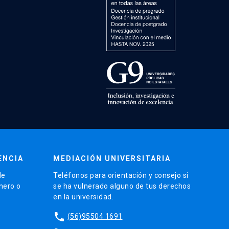
ENCIA
MEDIACIÓN UNIVERSITARIA
de
Teléfonos para orientación y consejo si
énero o
se ha vulnerado alguno de tus derechos
en la universidad.
phone
(56)95504 1691