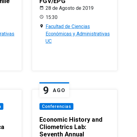
hile
FGV/EPG
28 de Agosto de 2019
15:30
Facultad de Ciencias
rativas
Económicas y Administrativas
UC
9
AGO
a
Conferencias
Economic History and
ca
Cliometrics Lab:
Seventh Annual