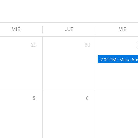
MIÉ
JUE
VIE
29
30
2:00 PM -
Maria Aristizabal-Ramirez, FED
5
6