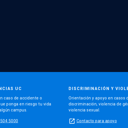
NCIAS UC
DISCRIMINACIÓN Y VIOL
n caso de accidente o
Orientación y apoyo en casos 
que ponga en riesgo tu vida
discriminación, violencia de g
 algún campus.
violencia sexual.
launch
5504 5000
Contacto para apoyo