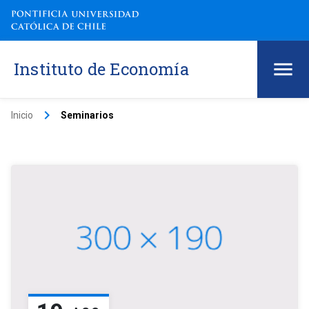
Instituto de Economía
keyboard_arrow_right
Inicio
Seminarios