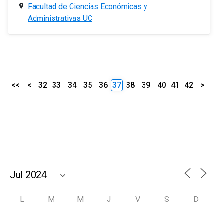
Facultad de Ciencias Económicas y
Administrativas UC
<<
<
32
33
34
35
36
37
38
39
40
41
42
>
L
M
M
J
V
S
D