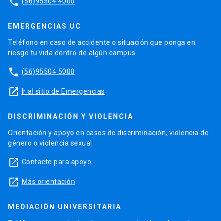
phone
(56)95504 4000
EMERGENCIAS UC
Teléfono en caso de accidente o situación que ponga en
riesgo tu vida dentro de algún campus.
phone
(56)95504 5000
launch
Ir al sitio de Emergencias
DISCRIMINACIÓN Y VIOLENCIA
Orientación y apoyo en casos de discriminación, violencia de
género o violencia sexual.
launch
Contacto para apoyo
launch
Más orientación
MEDIACIÓN UNIVERSITARIA