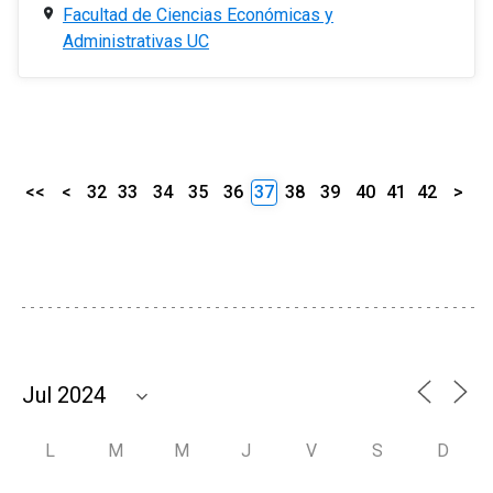
Facultad de Ciencias Económicas y
Administrativas UC
<<
<
32
33
34
35
36
37
38
39
40
41
42
>
L
M
M
J
V
S
D