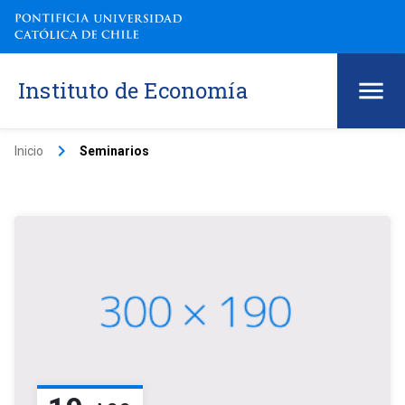
Instituto de Economía
keyboard_arrow_right
Inicio
Seminarios