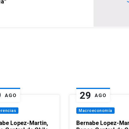
ia”
9
29
AGO
AGO
erencias
Macroeconomía
abe Lopez-Martin,
Bernabe Lopez-Mar