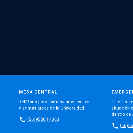
MESA CENTRAL
EMERGE
Teléfono para comunicarse con las
Teléfono e
distintas áreas de la Universidad.
situación 
dentro de
phone
(56)95504 4000
phone
(56)9