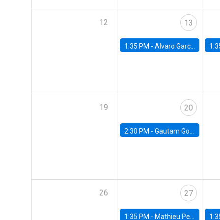
12
13
1:35 PM -
Alvaro Garcia-Marin, Universidad de Los Andes
1:3
19
20
2:30 PM -
Gautam Gowrisankaran, Columbia University
26
27
1:35 PM -
Mathieu Pedemonte, IDB
1:3