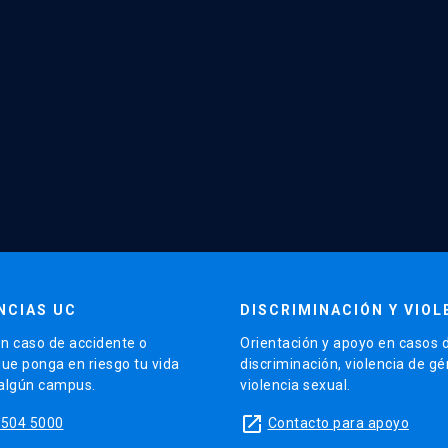
NCIAS UC
DISCRIMINACIÓN Y VIOL
n caso de accidente o
Orientación y apoyo en casos 
que ponga en riesgo tu vida
discriminación, violencia de g
 algún campus.
violencia sexual.
launch
5504 5000
Contacto para apoyo