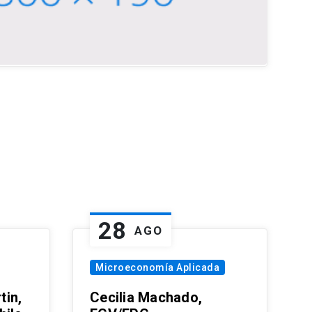
28
AGO
Microeconomía Aplicada
tin,
Cecilia Machado,