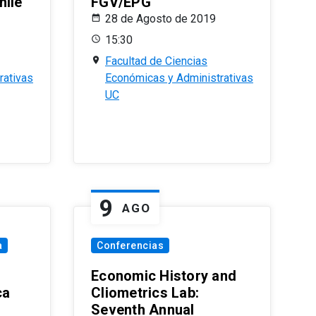
hile
FGV/EPG
28 de Agosto de 2019
15:30
Facultad de Ciencias
rativas
Económicas y Administrativas
UC
9
AGO
a
Conferencias
Economic History and
ca
Cliometrics Lab:
Seventh Annual