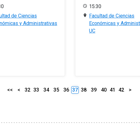
30
15:30
ultad de Ciencias
Facultad de Ciencias
nómicas y Administrativas
Económicas y Administ
UC
<<
<
32
33
34
35
36
37
38
39
40
41
42
>