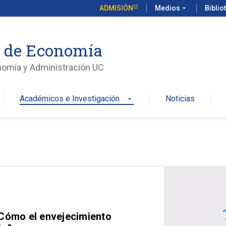
ADMISIÓN
Medios
arrow_drop_down
Biblio
o de Economía
nomía y Administración UC
Académicos e Investigación
Noticias
arrow_drop_down
 Cómo el envejecimiento