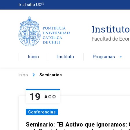
Ir al sitio UC
Institut
Facultad de Eco
Inicio
Instituto
Programas
arrow_drop_down
keyboard_arrow_right
Inicio
Seminarios
19
AGO
Conferencias
Seminario: “El Activo que Ignoramos: