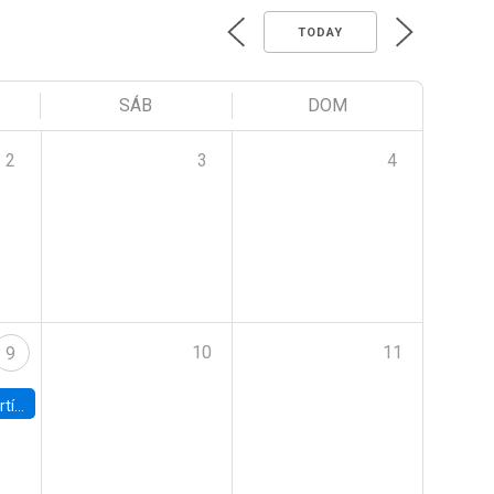
TODAY
SÁB
DOM
2
3
4
10
11
9
onomía UC