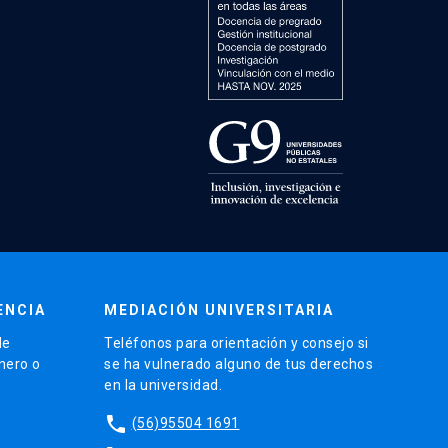
ENCIA
MEDIACIÓN UNIVERSITARIA
de
Teléfonos para orientación y consejo si
énero o
se ha vulnerado alguno de tus derechos
en la universidad.
phone
(56)95504 1691