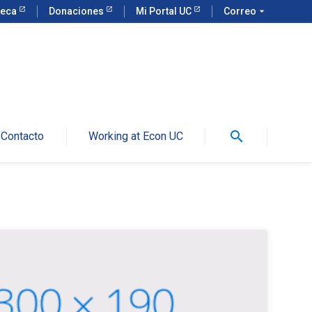
teca
Donaciones
Mi Portal UC
Correo
arrow_drop_down
search
Contacto
Working at Econ UC