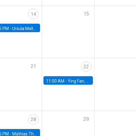
15
14
5 PM -
Ursula Mello, Insper - Institute of Education and Research
21
22
11:00 AM -
Ying Fan, University of Michigan
29
28
5 PM -
Mathias Thoenig, University of Lausanne