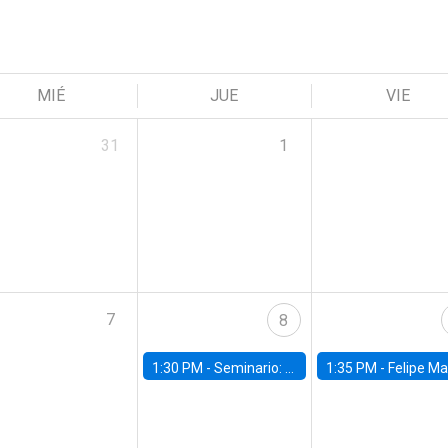
MIÉ
JUE
VIE
31
1
7
8
1:30 PM -
Seminario: “Recuperando la humanidad para progresar en la era de la IA»
1:35 PM -
Felipe Martínez, alumno Doctorado en Ec