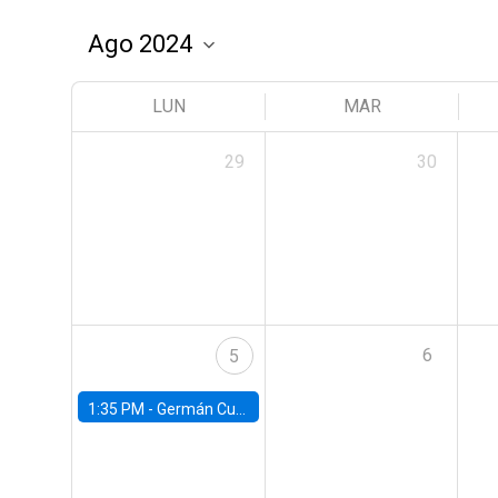
LUN
MAR
29
30
6
5
1:35 PM -
Germán Cubas, University of Houston