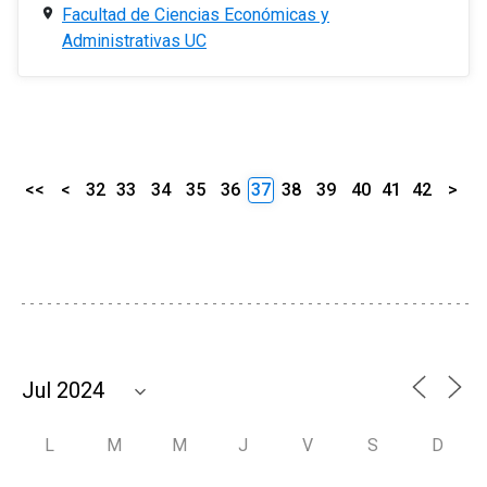
Facultad de Ciencias Económicas y
Administrativas UC
<<
<
32
33
34
35
36
37
38
39
40
41
42
>
L
M
M
J
V
S
D