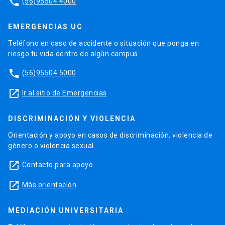
phone
(56)95504 4000
EMERGENCIAS UC
Teléfono en caso de accidente o situación que ponga en
riesgo tu vida dentro de algún campus.
phone
(56)95504 5000
launch
Ir al sitio de Emergencias
DISCRIMINACIÓN Y VIOLENCIA
Orientación y apoyo en casos de discriminación, violencia de
género o violencia sexual.
launch
Contacto para apoyo
launch
Más orientación
MEDIACIÓN UNIVERSITARIA