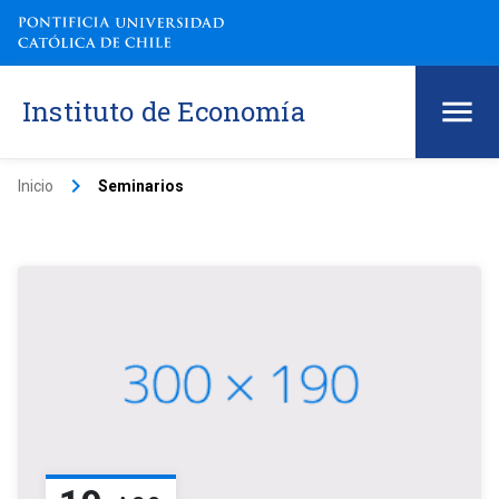
Instituto de Economía
keyboard_arrow_right
Inicio
Seminarios