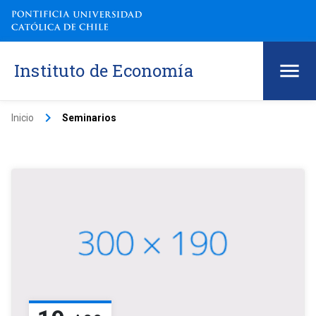
Instituto de Economía
keyboard_arrow_right
Inicio
Seminarios