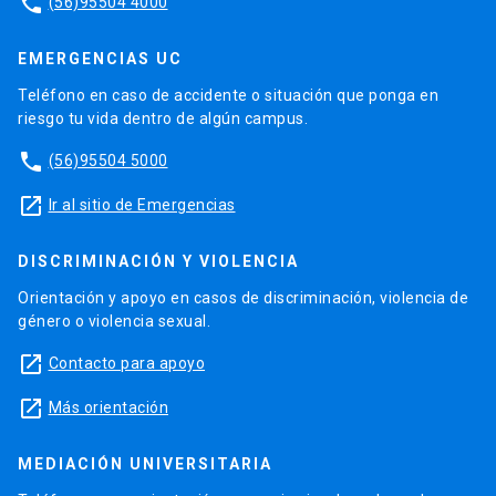
phone
(56)95504 4000
EMERGENCIAS UC
Teléfono en caso de accidente o situación que ponga en
riesgo tu vida dentro de algún campus.
phone
(56)95504 5000
launch
Ir al sitio de Emergencias
DISCRIMINACIÓN Y VIOLENCIA
Orientación y apoyo en casos de discriminación, violencia de
género o violencia sexual.
launch
Contacto para apoyo
launch
Más orientación
MEDIACIÓN UNIVERSITARIA