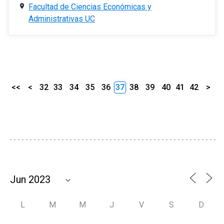
Facultad de Ciencias Económicas y
Administrativas UC
<<
<
32
33
34
35
36
37
38
39
40
41
42
>
L
M
M
J
V
S
D