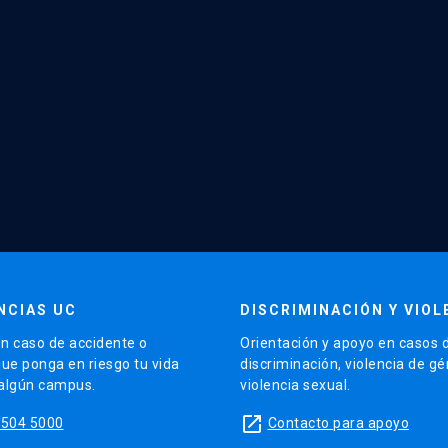
NCIAS UC
DISCRIMINACIÓN Y VIOL
n caso de accidente o
Orientación y apoyo en casos 
que ponga en riesgo tu vida
discriminación, violencia de g
 algún campus.
violencia sexual.
launch
5504 5000
Contacto para apoyo