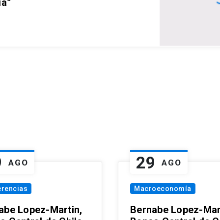
ia”
9
29
AGO
AGO
erencias
Macroeconomía
abe Lopez-Martin,
Bernabe Lopez-Mar