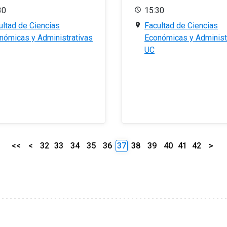
30
15:30
ultad de Ciencias
Facultad de Ciencias
nómicas y Administrativas
Económicas y Administ
UC
<<
<
32
33
34
35
36
37
38
39
40
41
42
>