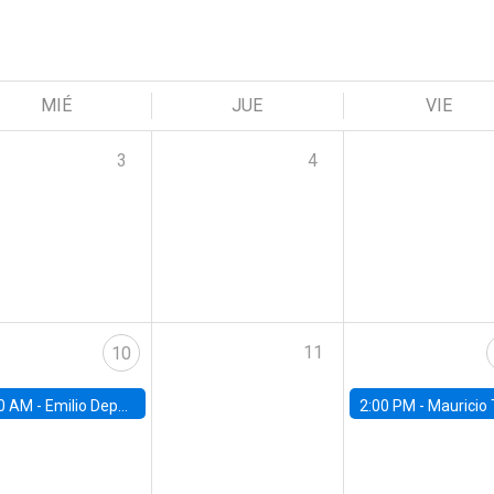
MIÉ
JUE
VIE
3
4
11
10
0 AM -
Emilio Depetris-Chauvín, Universidad Católica
2:00 PM -
Mauricio Tejada,