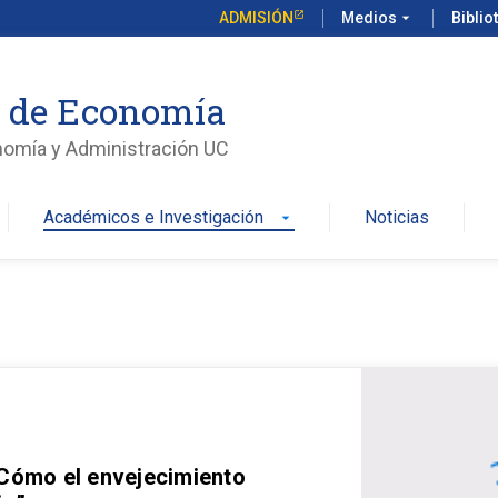
ADMISIÓN
Medios
arrow_drop_down
Biblio
o de Economía
nomía y Administración UC
Académicos e Investigación
Noticias
arrow_drop_down
 Cómo el envejecimiento