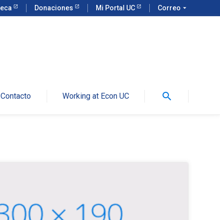
teca
Donaciones
Mi Portal UC
Correo
arrow_drop_down
search
Contacto
Working at Econ UC