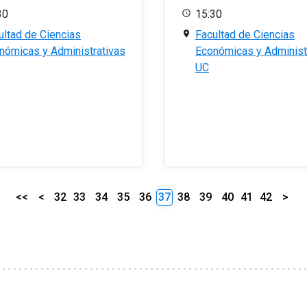
30
15:30
ultad de Ciencias
Facultad de Ciencias
nómicas y Administrativas
Económicas y Administ
UC
<<
<
32
33
34
35
36
37
38
39
40
41
42
>