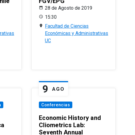
hile
FGV/EPG
28 de Agosto de 2019
15:30
Facultad de Ciencias
rativas
Económicas y Administrativas
UC
9
AGO
a
Conferencias
Economic History and
ca
Cliometrics Lab:
Seventh Annual