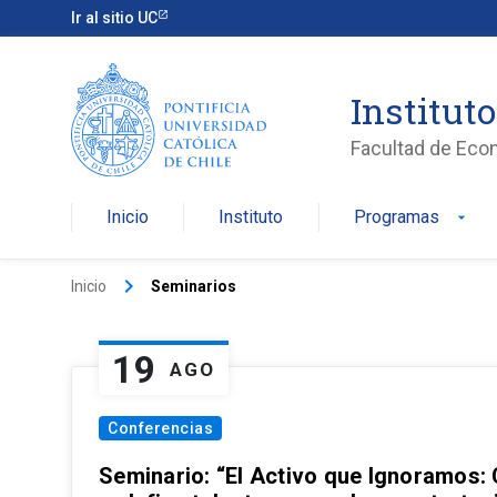
Ir al sitio UC
Institut
Facultad de Eco
Inicio
Instituto
Programas
arrow_drop_down
keyboard_arrow_right
Inicio
Seminarios
19
AGO
Conferencias
Seminario: “El Activo que Ignoramos: