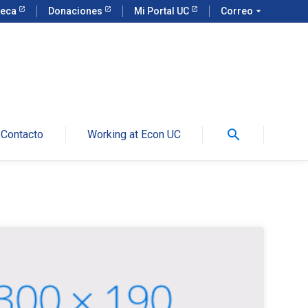
teca
Donaciones
Mi Portal UC
Correo
arrow_drop_down
search
Contacto
Working at Econ UC