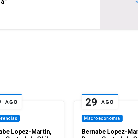
ia”
9
29
AGO
AGO
erencias
Macroeconomía
abe Lopez-Martin,
Bernabe Lopez-Mar