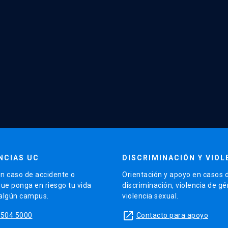
NCIAS UC
DISCRIMINACIÓN Y VIOL
n caso de accidente o
Orientación y apoyo en casos 
que ponga en riesgo tu vida
discriminación, violencia de g
 algún campus.
violencia sexual.
launch
5504 5000
Contacto para apoyo