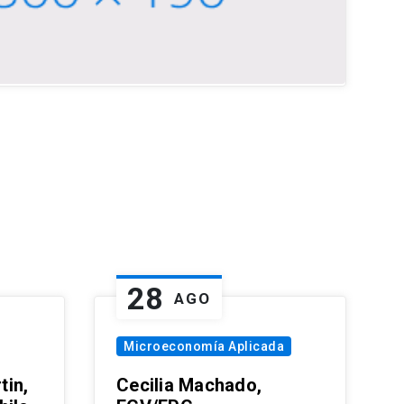
28
AGO
Microeconomía Aplicada
tin,
Cecilia Machado,