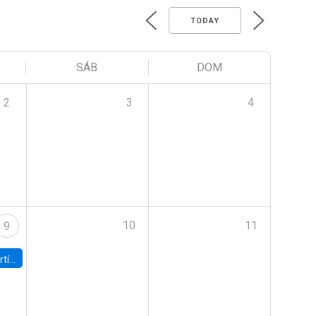
TODAY
SÁB
DOM
2
3
4
10
11
9
onomía UC