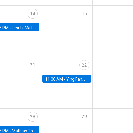
15
14
5 PM -
Ursula Mello, Insper - Institute of Education and Research
21
22
11:00 AM -
Ying Fan, University of Michigan
29
28
5 PM -
Mathias Thoenig, University of Lausanne