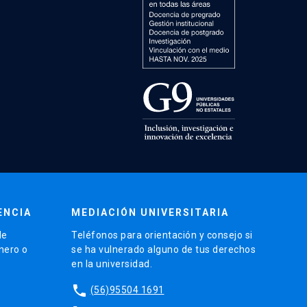
ENCIA
MEDIACIÓN UNIVERSITARIA
de
Teléfonos para orientación y consejo si
énero o
se ha vulnerado alguno de tus derechos
en la universidad.
phone
(56)95504 1691