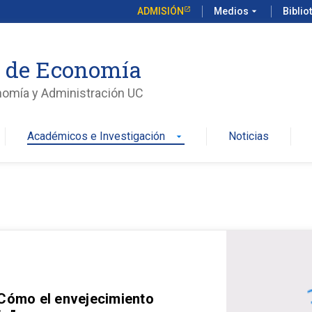
ADMISIÓN
Medios
arrow_drop_down
Biblio
o de Economía
nomía y Administración UC
Académicos e Investigación
Noticias
arrow_drop_down
 Cómo el envejecimiento