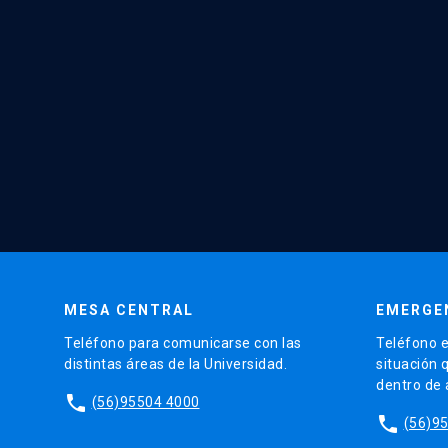
MESA CENTRAL
EMERGE
Teléfono para comunicarse con las
Teléfono e
distintas áreas de la Universidad.
situación 
dentro de
phone
(56)95504 4000
phone
(56)9