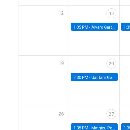
12
13
1:35 PM -
Alvaro Garcia-Marin, Universidad de Los Andes
1:3
19
20
2:30 PM -
Gautam Gowrisankaran, Columbia University
26
27
1:35 PM -
Mathieu Pedemonte, IDB
1:3