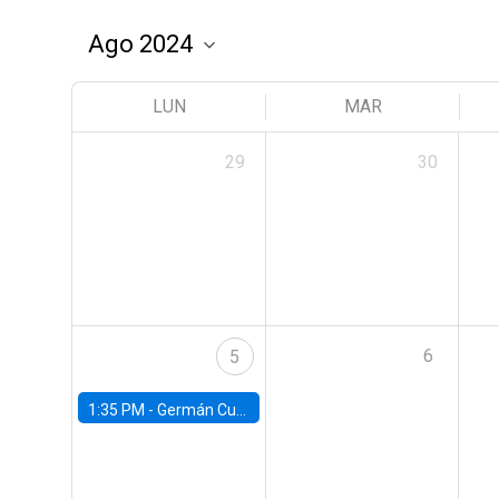
LUN
MAR
29
30
6
5
1:35 PM -
Germán Cubas, University of Houston