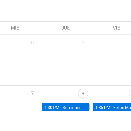
MIÉ
JUE
VIE
31
1
7
8
1:30 PM -
Seminario: “Recuperando la humanidad para progresar en la era de la IA»
1:35 PM -
Felipe Martínez, alumno Doctorado en Ec