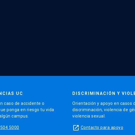
NCIAS UC
DISCRIMINACIÓN Y VIOL
n caso de accidente o
Orientación y apoyo en casos 
que ponga en riesgo tu vida
discriminación, violencia de g
 algún campus.
violencia sexual.
launch
5504 5000
Contacto para apoyo