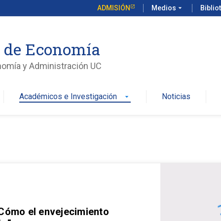
ADMISIÓN
Medios
arrow_drop_down
Biblio
o de Economía
nomía y Administración UC
Académicos e Investigación
Noticias
arrow_drop_down
 Cómo el envejecimiento