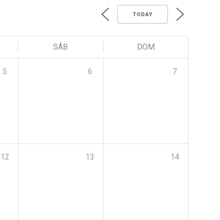
TODAY
SÁB
DOM
5
6
7
12
13
14