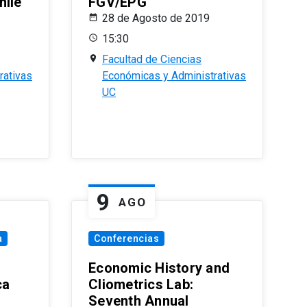
hile
FGV/EPG
28 de Agosto de 2019
15:30
Facultad de Ciencias
rativas
Económicas y Administrativas
UC
9
AGO
a
Conferencias
Economic History and
ca
Cliometrics Lab:
Seventh Annual