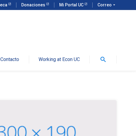
teca
Donaciones
Mi Portal UC
Correo
arrow_drop_down
search
Contacto
Working at Econ UC