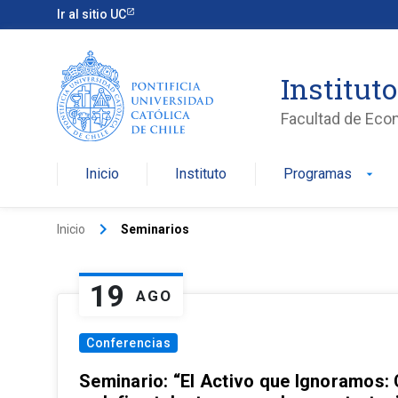
Ir al sitio UC
Institut
Facultad de Eco
Inicio
Instituto
Programas
arrow_drop_down
keyboard_arrow_right
Inicio
Seminarios
19
AGO
Conferencias
Seminario: “El Activo que Ignoramos: