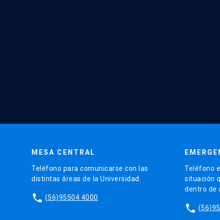
MESA CENTRAL
EMERGE
Teléfono para comunicarse con las
Teléfono e
distintas áreas de la Universidad.
situación 
dentro de
phone
(56)95504 4000
phone
(56)9