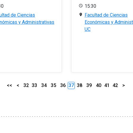
30
15:30
ultad de Ciencias
Facultad de Ciencias
nómicas y Administrativas
Económicas y Administ
UC
<<
<
32
33
34
35
36
37
38
39
40
41
42
>