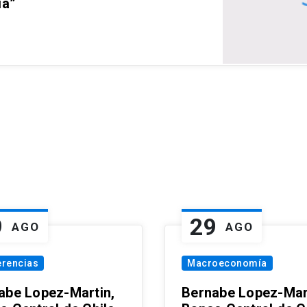
ia”
9
29
AGO
AGO
erencias
Macroeconomía
abe Lopez-Martin,
Bernabe Lopez-Mar