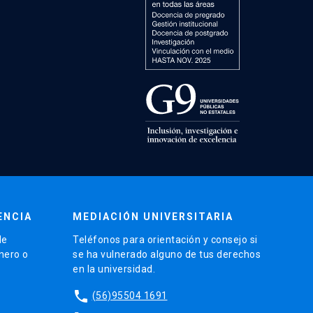
ENCIA
MEDIACIÓN UNIVERSITARIA
de
Teléfonos para orientación y consejo si
énero o
se ha vulnerado alguno de tus derechos
en la universidad.
phone
(56)95504 1691