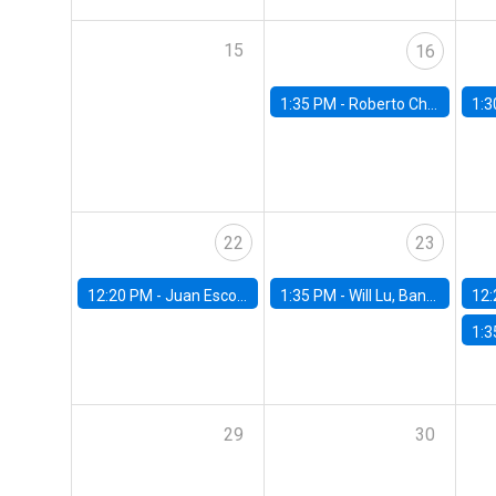
15
16
1:35 PM -
Roberto Chang, Rutgers University
1:3
22
23
12:20 PM -
Juan Escobar, Universidad de Chile
1:35 PM -
Will Lu, Banco Central de Chile
12:
1:3
29
30