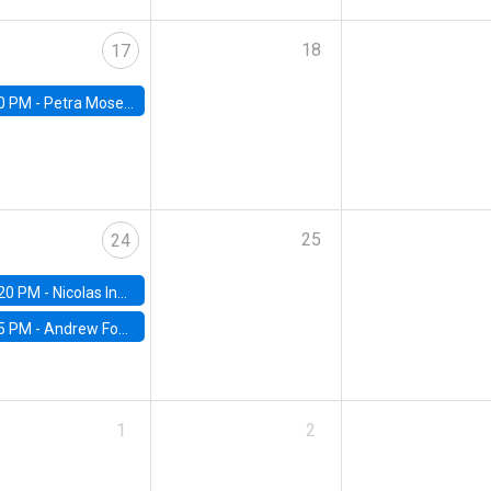
18
17
0 PM -
Petra Moser, NYU Stern
25
24
20 PM -
Nicolas Inostroza, Rotman School of Management, University of Toronto
5 PM -
Andrew Foster, Brown University
1
2