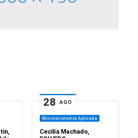
28
AGO
Microeconomía Aplicada
tin,
Cecilia Machado,