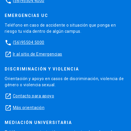
phone
(56)95504 4000
EMERGENCIAS UC
Teléfono en caso de accidente o situación que ponga en
riesgo tu vida dentro de algún campus.
phone
(56)95504 5000
launch
Ir al sitio de Emergencias
DISCRIMINACIÓN Y VIOLENCIA
Orientación y apoyo en casos de discriminación, violencia de
género o violencia sexual.
launch
Contacto para apoyo
launch
Más orientación
MEDIACIÓN UNIVERSITARIA