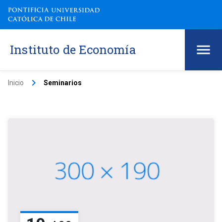
Instituto de Economía
keyboard_arrow_right
Inicio
Seminarios