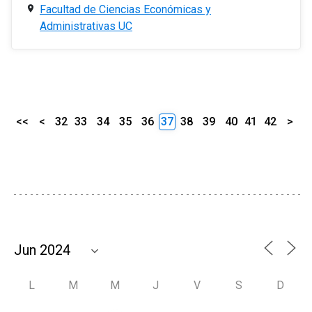
Facultad de Ciencias Económicas y
Administrativas UC
<<
<
32
33
34
35
36
37
38
39
40
41
42
>
L
M
M
J
V
S
D