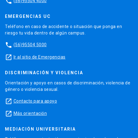
phone
(56)95504 4000
EMERGENCIAS UC
Teléfono en caso de accidente o situación que ponga en
riesgo tu vida dentro de algún campus.
phone
(56)95504 5000
launch
Ir al sitio de Emergencias
DISCRIMINACIÓN Y VIOLENCIA
Orientación y apoyo en casos de discriminación, violencia de
género o violencia sexual.
launch
Contacto para apoyo
launch
Más orientación
MEDIACIÓN UNIVERSITARIA