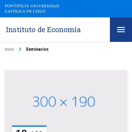
Instituto de Economía
keyboard_arrow_right
Inicio
Seminarios