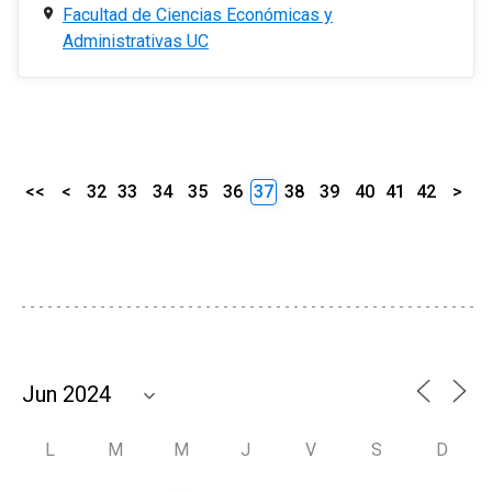
Facultad de Ciencias Económicas y
Administrativas UC
<<
<
32
33
34
35
36
37
38
39
40
41
42
>
L
M
M
J
V
S
D