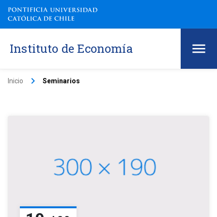
Instituto de Economía
keyboard_arrow_right
Inicio
Seminarios