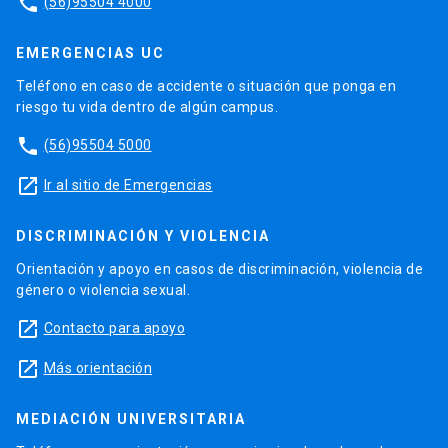
phone
(56)95504 4000
EMERGENCIAS UC
Teléfono en caso de accidente o situación que ponga en
riesgo tu vida dentro de algún campus.
phone
(56)95504 5000
launch
Ir al sitio de Emergencias
DISCRIMINACIÓN Y VIOLENCIA
Orientación y apoyo en casos de discriminación, violencia de
género o violencia sexual.
launch
Contacto para apoyo
launch
Más orientación
MEDIACIÓN UNIVERSITARIA