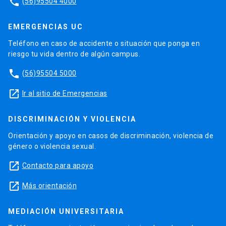
phone
(56)95504 4000
EMERGENCIAS UC
Teléfono en caso de accidente o situación que ponga en
riesgo tu vida dentro de algún campus.
phone
(56)95504 5000
launch
Ir al sitio de Emergencias
DISCRIMINACIÓN Y VIOLENCIA
Orientación y apoyo en casos de discriminación, violencia de
género o violencia sexual.
launch
Contacto para apoyo
launch
Más orientación
MEDIACIÓN UNIVERSITARIA