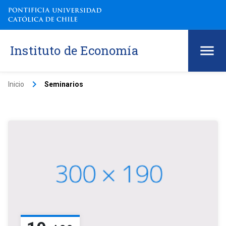
Instituto de Economía
keyboard_arrow_right
Inicio
Seminarios