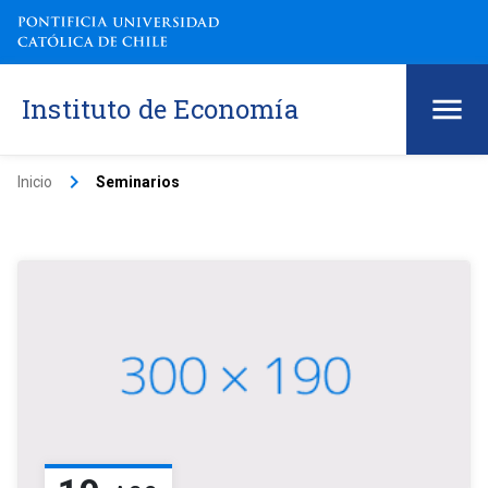
Instituto de Economía
keyboard_arrow_right
Inicio
Seminarios