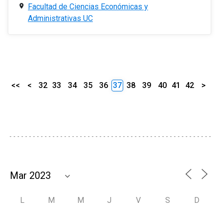
Facultad de Ciencias Económicas y
Administrativas UC
<<
<
32
33
34
35
36
37
38
39
40
41
42
>
L
M
M
J
V
S
D