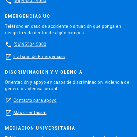
phone
(56)95504 4000
EMERGENCIAS UC
Teléfono en caso de accidente o situación que ponga en
riesgo tu vida dentro de algún campus.
phone
(56)95504 5000
launch
Ir al sitio de Emergencias
DISCRIMINACIÓN Y VIOLENCIA
Orientación y apoyo en casos de discriminación, violencia de
género o violencia sexual.
launch
Contacto para apoyo
launch
Más orientación
MEDIACIÓN UNIVERSITARIA