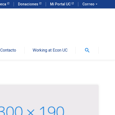
teca
Donaciones
Mi Portal UC
Correo
arrow_drop_down
search
Contacto
Working at Econ UC