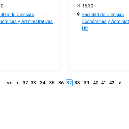
30
15:30
ultad de Ciencias
Facultad de Ciencias
nómicas y Administrativas
Económicas y Administ
UC
<<
<
32
33
34
35
36
37
38
39
40
41
42
>