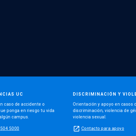
NCIAS UC
DISCRIMINACIÓN Y VIOL
n caso de accidente o
Orientación y apoyo en casos 
que ponga en riesgo tu vida
discriminación, violencia de g
 algún campus.
violencia sexual.
launch
5504 5000
Contacto para apoyo