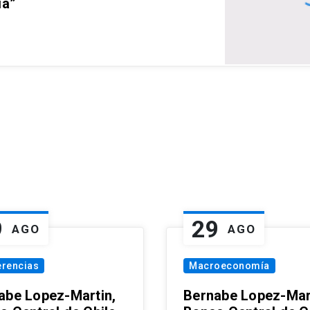
ia”
9
29
AGO
AGO
erencias
Macroeconomía
abe Lopez-Martin,
Bernabe Lopez-Mar