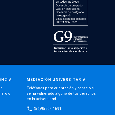
ENCIA
MEDIACIÓN UNIVERSITARIA
de
Teléfonos para orientación y consejo si
énero o
se ha vulnerado alguno de tus derechos
en la universidad.
phone
(56)95504 1691