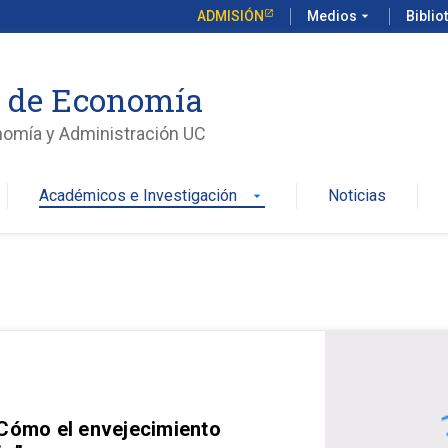
ADMISIÓN
Medios
arrow_drop_down
Biblio
o de Economía
nomía y Administración UC
Académicos e Investigación
Noticias
arrow_drop_down
 Cómo el envejecimiento