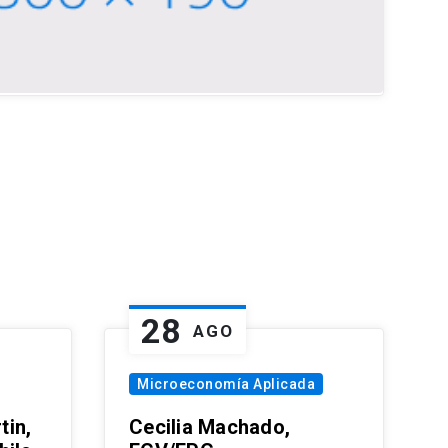
28
AGO
Microeconomía Aplicada
tin,
Cecilia Machado,