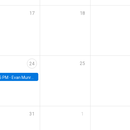
17
18
25
24
5 PM -
Evan Munro, Neyman Visiting Assistant Professor in the Department of Statistics at UC Berkeley
31
1