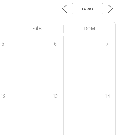
TODAY
SÁB
DOM
5
6
7
12
13
14