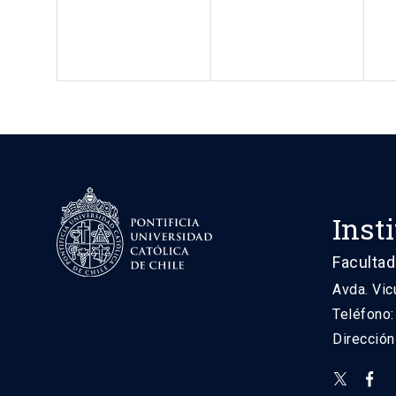
Inst
Facultad
Avda. Vic
Teléfono
Direcció