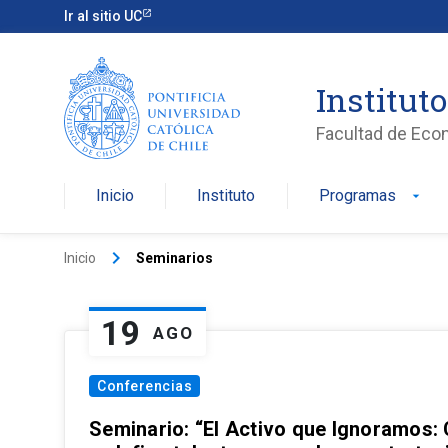
Ir al sitio UC
Institut
Facultad de Eco
Inicio
Instituto
Programas
arrow_drop_down
keyboard_arrow_right
Inicio
Seminarios
19
AGO
Conferencias
Seminario: “El Activo que Ignoramos: