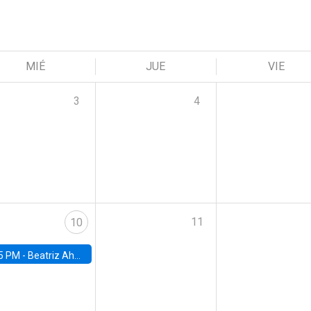
MIÉ
JUE
VIE
3
4
11
10
5 PM -
Beatriz Ahumada, PhD candidate, Universidad de Pittsburgh