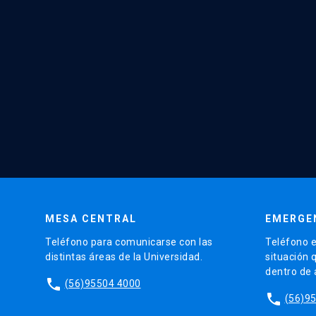
MESA CENTRAL
EMERGE
Teléfono para comunicarse con las
Teléfono e
distintas áreas de la Universidad.
situación 
dentro de
phone
(56)95504 4000
phone
(56)9