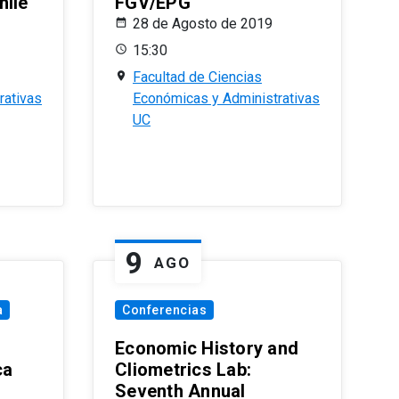
hile
FGV/EPG
28 de Agosto de 2019
15:30
Facultad de Ciencias
rativas
Económicas y Administrativas
UC
9
AGO
a
Conferencias
Economic History and
ca
Cliometrics Lab:
Seventh Annual