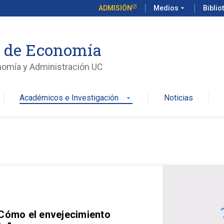
ADMISIÓN
Medios
arrow_drop_down
Biblio
o de Economía
nomía y Administración UC
Académicos e Investigación
Noticias
arrow_drop_down
 Cómo el envejecimiento