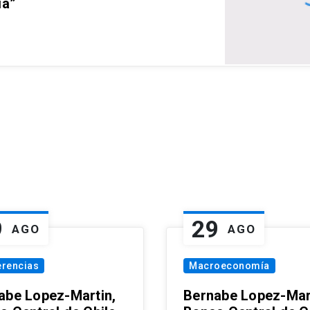
ia”
9
29
AGO
AGO
erencias
Macroeconomía
abe Lopez-Martin,
Bernabe Lopez-Mar