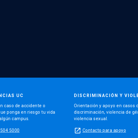
NCIAS UC
DISCRIMINACIÓN Y VIOL
n caso de accidente o
Orientación y apoyo en casos 
que ponga en riesgo tu vida
discriminación, violencia de g
 algún campus.
violencia sexual.
launch
5504 5000
Contacto para apoyo