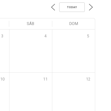
TODAY
SÁB
DOM
3
4
5
10
11
12