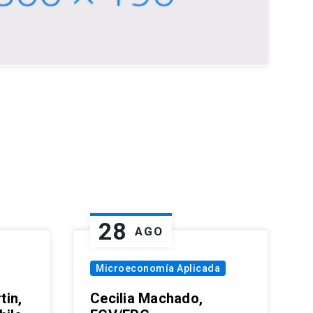
28
AGO
Microeconomía Aplicada
tin,
Cecilia Machado,