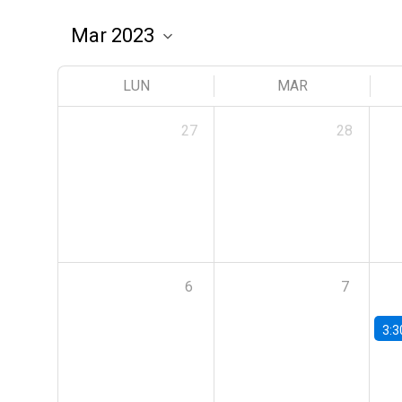
LUN
MAR
27
28
6
7
3:3