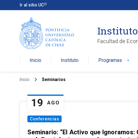
Ir al sitio UC
Institut
Facultad de Eco
Inicio
Instituto
Programas
arrow_drop_down
keyboard_arrow_right
Inicio
Seminarios
19
AGO
Conferencias
Seminario: “El Activo que Ignoramos: