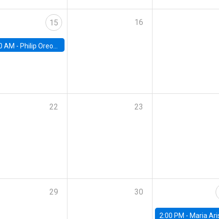
16
15
0 AM -
Philip Oreopolous, University of Toronto
22
23
29
30
2:00 PM -
Maria Aristizabal-Ramirez, FED