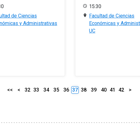
30
15:30
ultad de Ciencias
Facultad de Ciencias
nómicas y Administrativas
Económicas y Administ
UC
<<
<
32
33
34
35
36
37
38
39
40
41
42
>