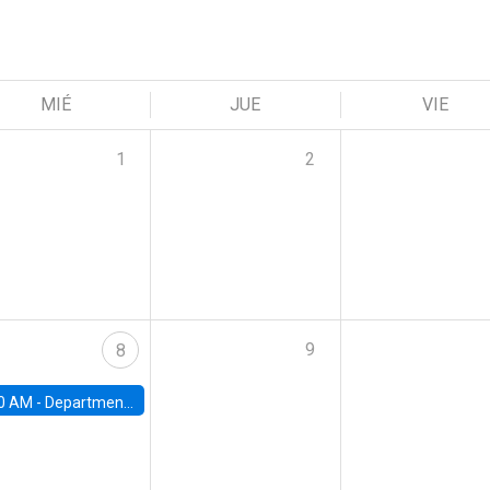
MIÉ
JUE
VIE
1
2
9
8
0 AM -
Department Seminar: James Robinson