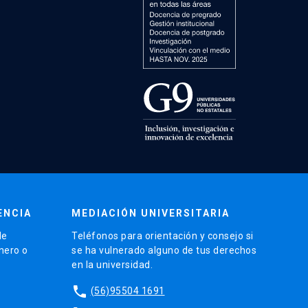
ENCIA
MEDIACIÓN UNIVERSITARIA
de
Teléfonos para orientación y consejo si
énero o
se ha vulnerado alguno de tus derechos
en la universidad.
phone
(56)95504 1691