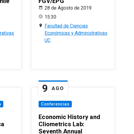
hile
FGV/EPG
28 de Agosto de 2019
15:30
Facultad de Ciencias
rativas
Económicas y Administrativas
UC
9
AGO
a
Conferencias
Economic History and
ca
Cliometrics Lab:
Seventh Annual