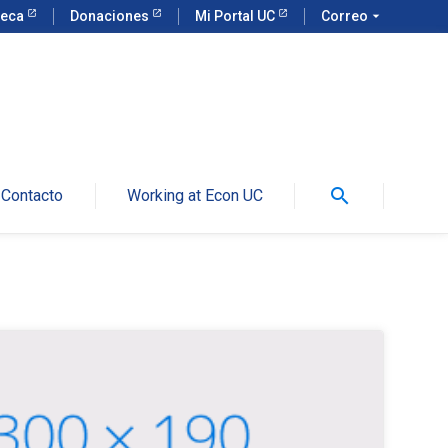
teca
Donaciones
Mi Portal UC
Correo
arrow_drop_down
search
Contacto
Working at Econ UC