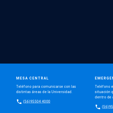
MESA CENTRAL
EMERGE
Teléfono para comunicarse con las
Teléfono e
distintas áreas de la Universidad.
situación 
dentro de
phone
(56)95504 4000
phone
(56)9