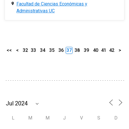
Facultad de Ciencias Económicas y
Administrativas UC
<<
<
32
33
34
35
36
37
38
39
40
41
42
>
L
M
M
J
V
S
D