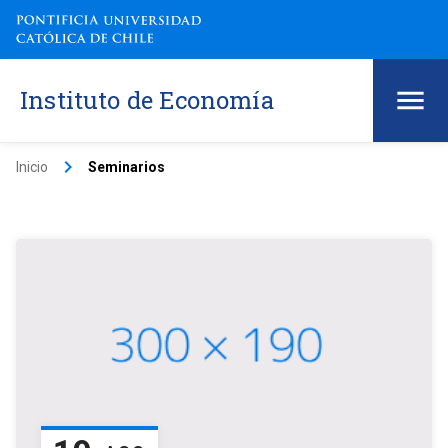
Instituto de Economía
keyboard_arrow_right
Inicio
Seminarios