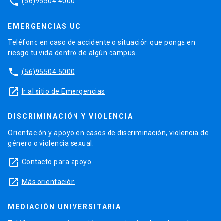
phone
(56)95504 4000
EMERGENCIAS UC
Teléfono en caso de accidente o situación que ponga en
riesgo tu vida dentro de algún campus.
phone
(56)95504 5000
launch
Ir al sitio de Emergencias
DISCRIMINACIÓN Y VIOLENCIA
Orientación y apoyo en casos de discriminación, violencia de
género o violencia sexual.
launch
Contacto para apoyo
launch
Más orientación
MEDIACIÓN UNIVERSITARIA