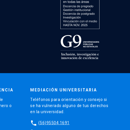
ENCIA
MEDIACIÓN UNIVERSITARIA
de
Teléfonos para orientación y consejo si
énero o
se ha vulnerado alguno de tus derechos
en la universidad.
phone
(56)95504 1691