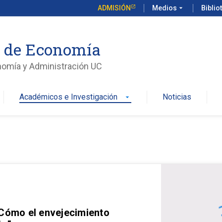
ADMISIÓN
Medios
arrow_drop_down
Biblio
o de Economía
nomía y Administración UC
Académicos e Investigación
Noticias
arrow_drop_down
 Cómo el envejecimiento