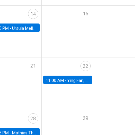
15
14
5 PM -
Ursula Mello, Insper - Institute of Education and Research
21
22
11:00 AM -
Ying Fan, University of Michigan
29
28
5 PM -
Mathias Thoenig, University of Lausanne