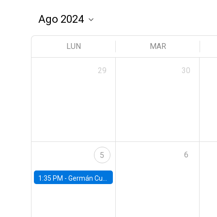
LUN
MAR
29
30
6
5
1:35 PM -
Germán Cubas, University of Houston