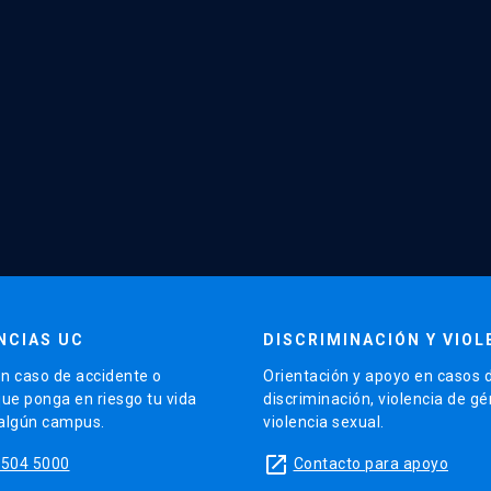
NCIAS UC
DISCRIMINACIÓN Y VIOL
n caso de accidente o
Orientación y apoyo en casos 
que ponga en riesgo tu vida
discriminación, violencia de g
 algún campus.
violencia sexual.
launch
5504 5000
Contacto para apoyo