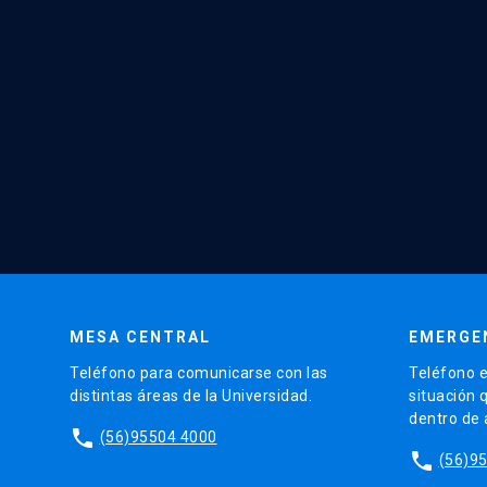
MESA CENTRAL
EMERGE
Teléfono para comunicarse con las
Teléfono e
distintas áreas de la Universidad.
situación 
dentro de
phone
(56)95504 4000
phone
(56)9