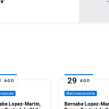
ia”
9
29
AGO
AGO
erencias
Macroeconomía
abe Lopez-Martin,
Bernabe Lopez-Mar