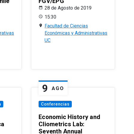
hile
FGV/EPG
28 de Agosto de 2019
15:30
Facultad de Ciencias
rativas
Económicas y Administrativas
UC
9
AGO
a
Conferencias
Economic History and
ca
Cliometrics Lab:
Seventh Annual