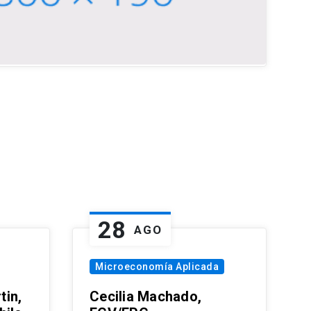
28
AGO
Microeconomía Aplicada
tin,
Cecilia Machado,