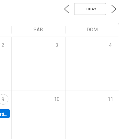
TODAY
SÁB
DOM
2
3
4
10
11
9
onomía UC