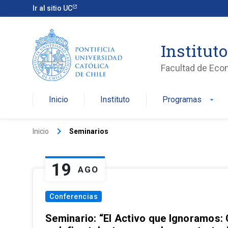
Ir al sitio UC
Institut
Facultad de Eco
Inicio
Instituto
Programas
arrow_drop_down
keyboard_arrow_right
Inicio
Seminarios
19
AGO
Conferencias
Seminario: “El Activo que Ignoramos: