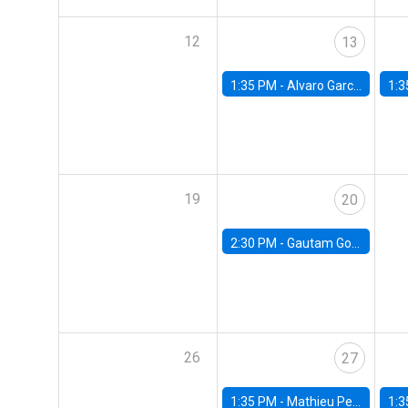
12
13
1:35 PM -
Alvaro Garcia-Marin, Universidad de Los Andes
1:3
19
20
2:30 PM -
Gautam Gowrisankaran, Columbia University
26
27
1:35 PM -
Mathieu Pedemonte, IDB
1:3