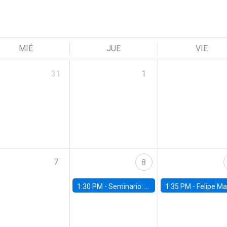
MIÉ
JUE
VIE
31
1
7
8
1:30 PM -
Seminario: “Recuperando la humanidad para progresar en la era de la IA»
1:35 PM -
Felipe Martínez, alumno Doctorado en Ec