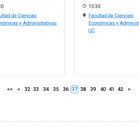
30
15:30
ultad de Ciencias
Facultad de Ciencias
nómicas y Administrativas
Económicas y Administ
UC
<<
<
32
33
34
35
36
37
38
39
40
41
42
>