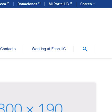
teca
Donaciones
Mi Portal UC
Correo
arrow_drop_down
search
Contacto
Working at Econ UC