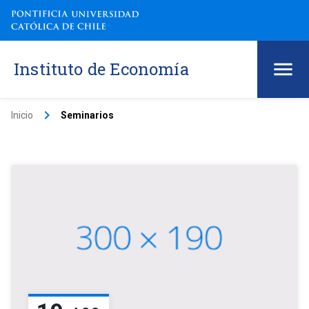
Instituto de Economía
keyboard_arrow_right
Inicio
Seminarios