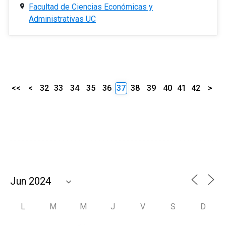
Facultad de Ciencias Económicas y
Administrativas UC
<<
<
32
33
34
35
36
37
38
39
40
41
42
>
L
M
M
J
V
S
D