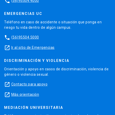
phone
(56)95504 4000
EMERGENCIAS UC
Teléfono en caso de accidente o situación que ponga en
riesgo tu vida dentro de algún campus.
phone
(56)95504 5000
launch
Ir al sitio de Emergencias
DISCRIMINACIÓN Y VIOLENCIA
Orientación y apoyo en casos de discriminación, violencia de
género o violencia sexual.
launch
Contacto para apoyo
launch
Más orientación
MEDIACIÓN UNIVERSITARIA