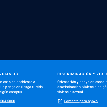
NCIAS UC
DISCRIMINACIÓN Y VIOL
n caso de accidente o
Orientación y apoyo en casos 
que ponga en riesgo tu vida
discriminación, violencia de g
 algún campus.
violencia sexual.
launch
5504 5000
Contacto para apoyo