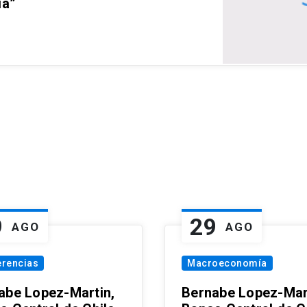
ia”
9
29
AGO
AGO
erencias
Macroeconomía
abe Lopez-Martin,
Bernabe Lopez-Mar