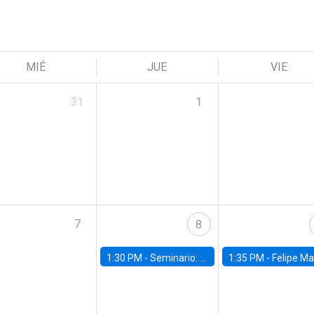
MIÉ
JUE
VIE
31
1
7
8
1:30 PM -
Seminario: “Recuperando la humanidad para progresar en la era de la IA»
1:35 PM -
Felipe Martínez, alumno Doctorado en Ec