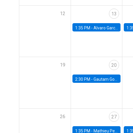
12
13
1:35 PM -
Alvaro Garcia-Marin, Universidad de Los Andes
1:3
19
20
2:30 PM -
Gautam Gowrisankaran, Columbia University
26
27
1:35 PM -
Mathieu Pedemonte, IDB
1:3