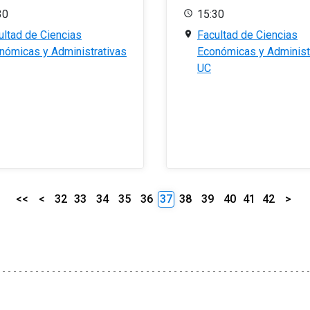
30
15:30
ultad de Ciencias
Facultad de Ciencias
nómicas y Administrativas
Económicas y Administ
UC
<<
<
32
33
34
35
36
37
38
39
40
41
42
>