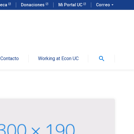
teca
Donaciones
Mi Portal UC
Correo
arrow_drop_down
search
Contacto
Working at Econ UC