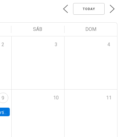
TODAY
SÁB
DOM
2
3
4
10
11
9
onomía UC