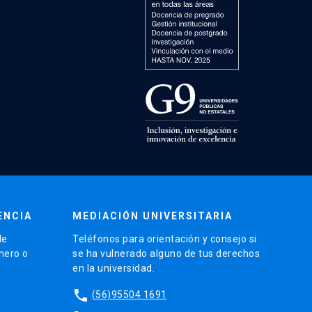
ENCIA
MEDIACIÓN UNIVERSITARIA
de
Teléfonos para orientación y consejo si
énero o
se ha vulnerado alguno de tus derechos
en la universidad.
phone
(56)95504 1691