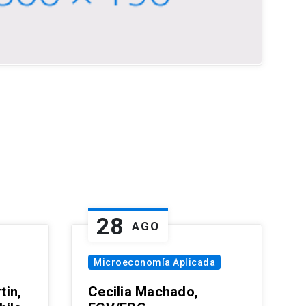
28
AGO
Microeconomía Aplicada
tin,
Cecilia Machado,