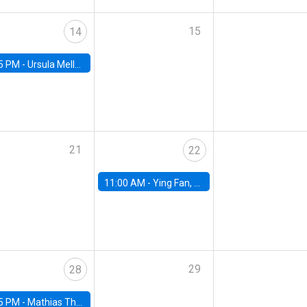
15
14
5 PM -
Ursula Mello, Insper - Institute of Education and Research
21
22
11:00 AM -
Ying Fan, University of Michigan
29
28
5 PM -
Mathias Thoenig, University of Lausanne