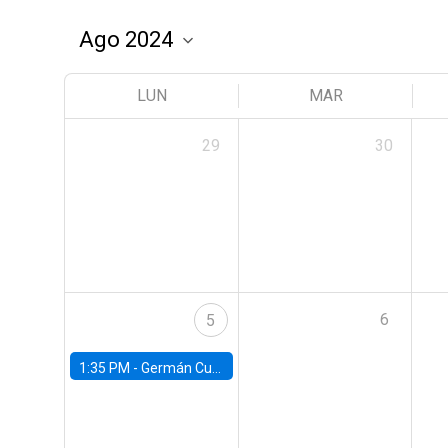
LUN
MAR
29
30
6
5
1:35 PM -
Germán Cubas, University of Houston