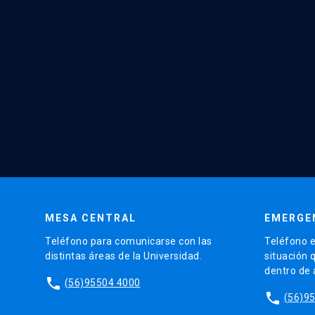
MESA CENTRAL
EMERGE
Teléfono para comunicarse con las
Teléfono e
distintas áreas de la Universidad.
situación 
dentro de
phone
(56)95504 4000
phone
(56)9