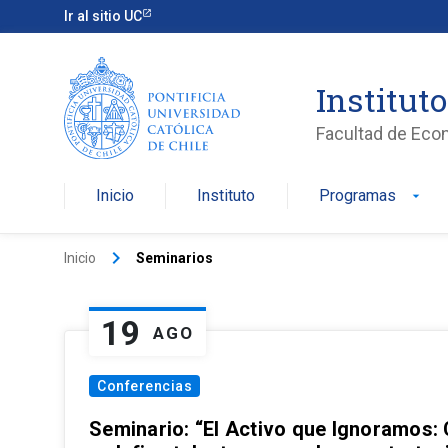
Ir al sitio UC
Institut
Facultad de Eco
Inicio
Instituto
Programas
arrow_drop_down
keyboard_arrow_right
Inicio
Seminarios
19
AGO
Conferencias
Seminario: “El Activo que Ignoramos: