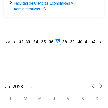
Facultad de Ciencias Económicas y
Administrativas UC
<<
<
32
33
34
35
36
37
38
39
40
41
42
>
L
M
M
J
V
S
D