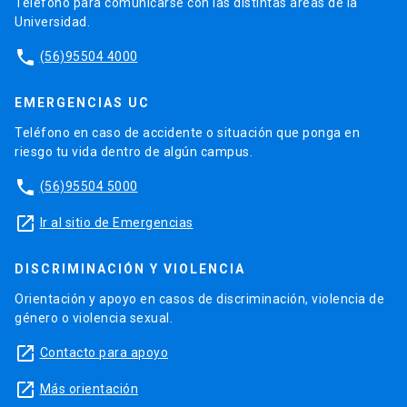
Teléfono para comunicarse con las distintas áreas de la
Universidad.
phone
(56)95504 4000
EMERGENCIAS UC
Teléfono en caso de accidente o situación que ponga en
riesgo tu vida dentro de algún campus.
phone
(56)95504 5000
launch
Ir al sitio de Emergencias
DISCRIMINACIÓN Y VIOLENCIA
Orientación y apoyo en casos de discriminación, violencia de
género o violencia sexual.
launch
Contacto para apoyo
launch
Más orientación