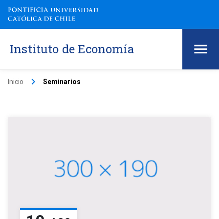
Instituto de Economía
keyboard_arrow_right
Inicio
Seminarios