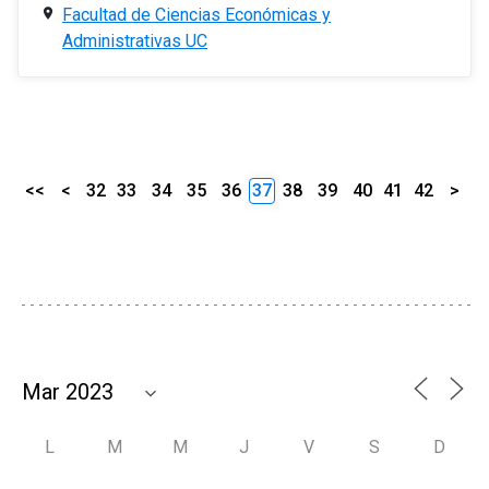
Facultad de Ciencias Económicas y
Administrativas UC
<<
<
32
33
34
35
36
37
38
39
40
41
42
>
L
M
M
J
V
S
D