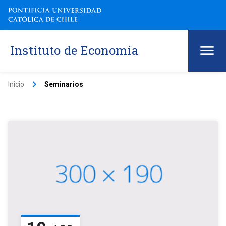
Instituto de Economía
keyboard_arrow_right
Inicio
Seminarios