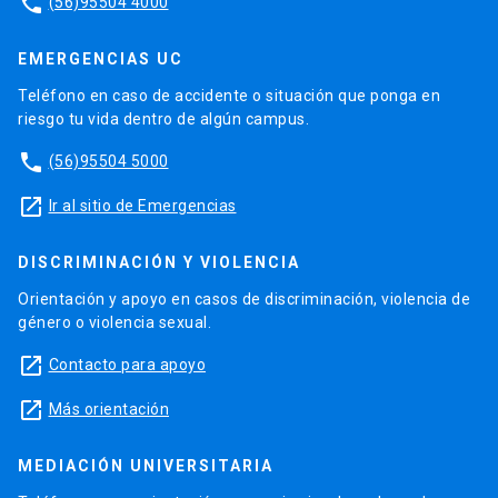
phone
(56)95504 4000
EMERGENCIAS UC
Teléfono en caso de accidente o situación que ponga en
riesgo tu vida dentro de algún campus.
phone
(56)95504 5000
launch
Ir al sitio de Emergencias
DISCRIMINACIÓN Y VIOLENCIA
Orientación y apoyo en casos de discriminación, violencia de
género o violencia sexual.
launch
Contacto para apoyo
launch
Más orientación
MEDIACIÓN UNIVERSITARIA