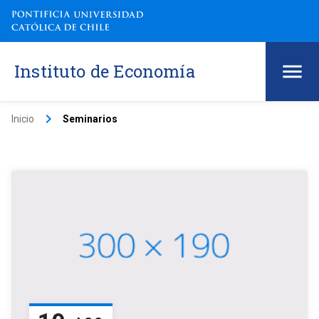
Instituto de Economía
keyboard_arrow_right
Inicio
Seminarios