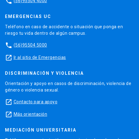
phone
(56)95504 4000
EMERGENCIAS UC
Teléfono en caso de accidente o situación que ponga en
riesgo tu vida dentro de algún campus.
phone
(56)95504 5000
launch
Ir al sitio de Emergencias
DISCRIMINACIÓN Y VIOLENCIA
Orientación y apoyo en casos de discriminación, violencia de
género o violencia sexual.
launch
Contacto para apoyo
launch
Más orientación
MEDIACIÓN UNIVERSITARIA