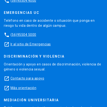
phone
(56)95504 4000
EMERGENCIAS UC
Teléfono en caso de accidente o situación que ponga en
riesgo tu vida dentro de algún campus.
phone
(56)95504 5000
launch
Ir al sitio de Emergencias
DISCRIMINACIÓN Y VIOLENCIA
Orientación y apoyo en casos de discriminación, violencia de
género o violencia sexual.
launch
Contacto para apoyo
launch
Más orientación
MEDIACIÓN UNIVERSITARIA