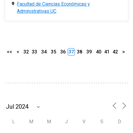
Facultad de Ciencias Económicas y
Administrativas UC
<<
<
32
33
34
35
36
37
38
39
40
41
42
>
L
M
M
J
V
S
D