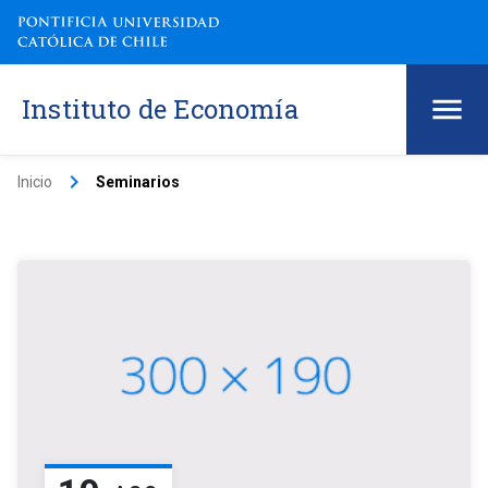
Instituto de Economía
keyboard_arrow_right
Inicio
Seminarios