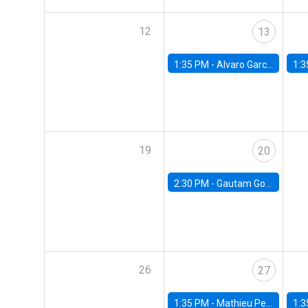
12
13
1:35 PM -
Alvaro Garcia-Marin, Universidad de Los Andes
1:3
19
20
2:30 PM -
Gautam Gowrisankaran, Columbia University
26
27
1:35 PM -
Mathieu Pedemonte, IDB
1:3