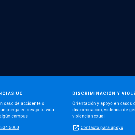
NCIAS UC
DISCRIMINACIÓN Y VIOL
n caso de accidente o
Orientación y apoyo en casos 
que ponga en riesgo tu vida
discriminación, violencia de g
 algún campus.
violencia sexual.
launch
5504 5000
Contacto para apoyo