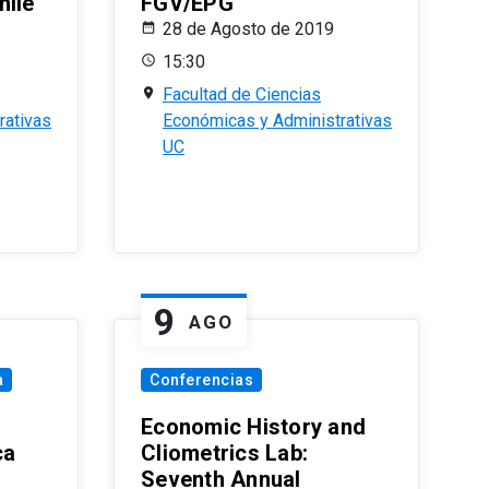
hile
FGV/EPG
28 de Agosto de 2019
15:30
Facultad de Ciencias
rativas
Económicas y Administrativas
UC
9
AGO
a
Conferencias
Economic History and
ca
Cliometrics Lab:
Seventh Annual