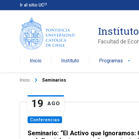
Ir al sitio UC
Institut
Facultad de Eco
Inicio
Instituto
Programas
arrow_drop_down
keyboard_arrow_right
Inicio
Seminarios
19
AGO
Conferencias
Seminario: “El Activo que Ignoramos: