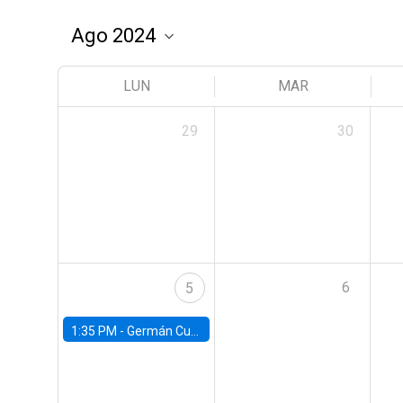
LUN
MAR
29
30
6
5
1:35 PM -
Germán Cubas, University of Houston