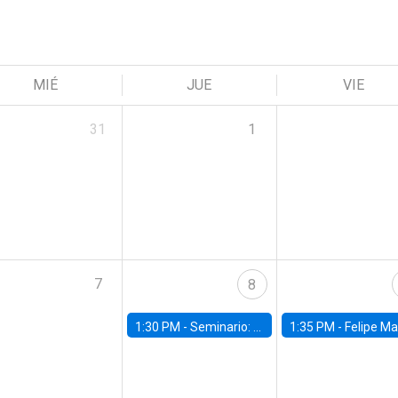
MIÉ
JUE
VIE
31
1
7
8
1:30 PM -
Seminario: “Recuperando la humanidad para progresar en la era de la IA»
1:35 PM -
Felipe Martínez, alumno Doctorado en Ec