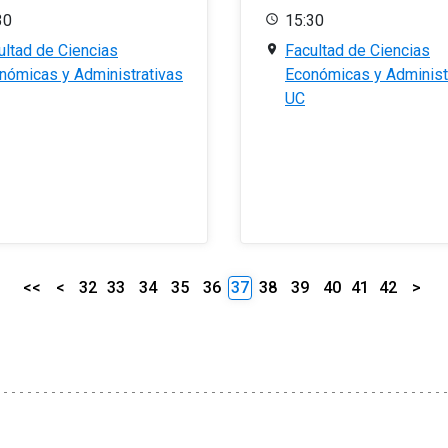
30
15:30
ultad de Ciencias
Facultad de Ciencias
nómicas y Administrativas
Económicas y Administ
UC
<<
<
32
33
34
35
36
37
38
39
40
41
42
>