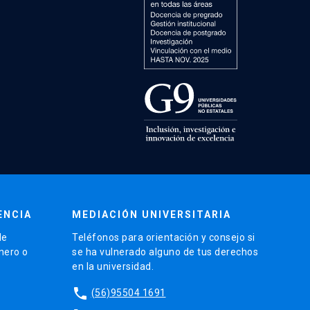
ENCIA
MEDIACIÓN UNIVERSITARIA
de
Teléfonos para orientación y consejo si
énero o
se ha vulnerado alguno de tus derechos
en la universidad.
phone
(56)95504 1691