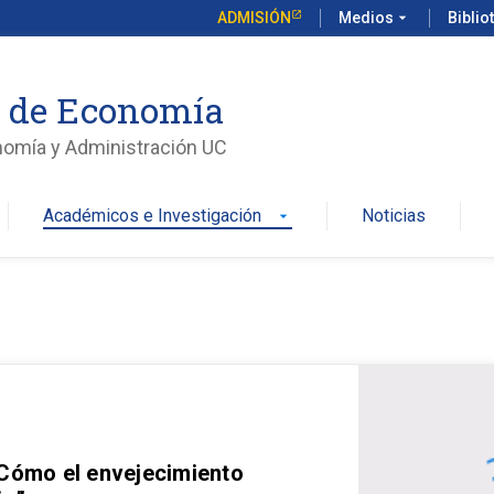
ADMISIÓN
Medios
arrow_drop_down
Biblio
o de Economía
nomía y Administración UC
Académicos e Investigación
Noticias
arrow_drop_down
 Cómo el envejecimiento