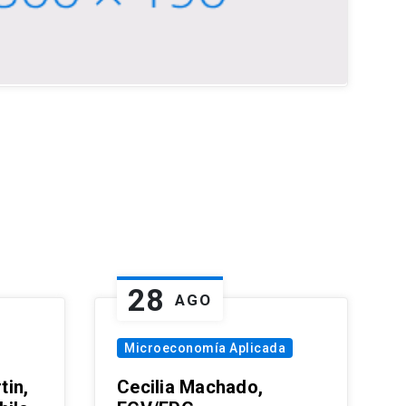
28
AGO
Microeconomía Aplicada
tin,
Cecilia Machado,