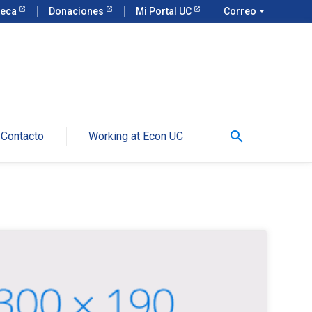
teca
Donaciones
Mi Portal UC
Correo
arrow_drop_down
search
Contacto
Working at Econ UC