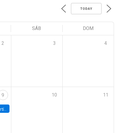
TODAY
SÁB
DOM
2
3
4
10
11
9
onomía UC