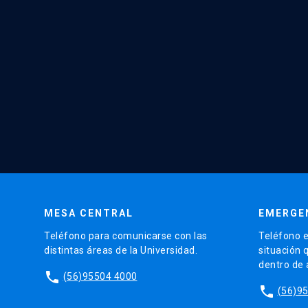
MESA CENTRAL
EMERGE
Teléfono para comunicarse con las
Teléfono e
distintas áreas de la Universidad.
situación 
dentro de
phone
(56)95504 4000
phone
(56)9