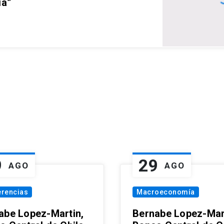
ia”
9
29
AGO
AGO
erencias
Macroeconomía
abe Lopez-Martin,
Bernabe Lopez-Mar