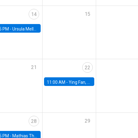
15
14
5 PM -
Ursula Mello, Insper - Institute of Education and Research
21
22
11:00 AM -
Ying Fan, University of Michigan
29
28
5 PM -
Mathias Thoenig, University of Lausanne