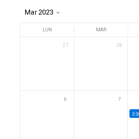
LUN
MAR
27
28
6
7
3:3