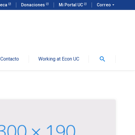
teca
Donaciones
Mi Portal UC
Correo
arrow_drop_down
search
Contacto
Working at Econ UC