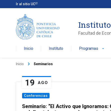
Ir al sitio UC
Institut
Facultad de Eco
Inicio
Instituto
Programas
arrow_drop_down
keyboard_arrow_right
Inicio
Seminarios
19
AGO
Conferencias
Seminario: “El Activo que Ignoramos: