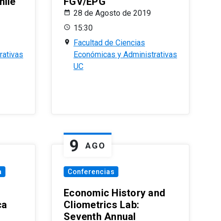
hile
FGV/EPG
28 de Agosto de 2019
15:30
Facultad de Ciencias
rativas
Económicas y Administrativas
UC
9
AGO
a
Conferencias
Economic History and
ca
Cliometrics Lab:
Seventh Annual