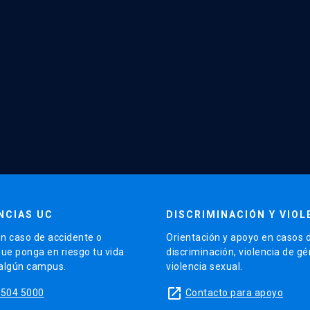
NCIAS UC
DISCRIMINACIÓN Y VIOL
n caso de accidente o
Orientación y apoyo en casos 
que ponga en riesgo tu vida
discriminación, violencia de g
 algún campus.
violencia sexual.
launch
5504 5000
Contacto para apoyo