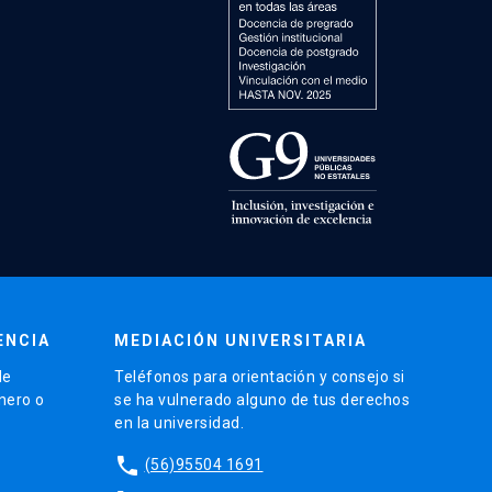
ENCIA
MEDIACIÓN UNIVERSITARIA
de
Teléfonos para orientación y consejo si
énero o
se ha vulnerado alguno de tus derechos
en la universidad.
phone
(56)95504 1691