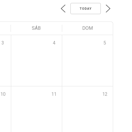
TODAY
SÁB
DOM
3
4
5
10
11
12