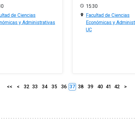
30
15:30
ultad de Ciencias
Facultad de Ciencias
nómicas y Administrativas
Económicas y Administ
UC
<<
<
32
33
34
35
36
37
38
39
40
41
42
>