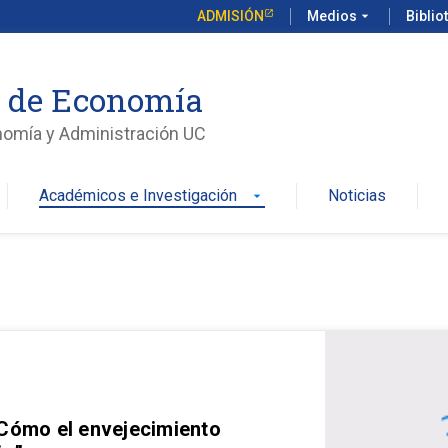
ADMISIÓN
Medios
arrow_drop_down
Biblio
o de Economía
nomía y Administración UC
Académicos e Investigación
Noticias
arrow_drop_down
 Cómo el envejecimiento