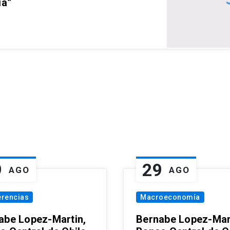
ia”
9
29
AGO
AGO
erencias
Macroeconomía
abe Lopez-Martin,
Bernabe Lopez-Mar