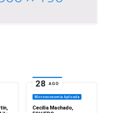
28
AGO
Microeconomía Aplicada
tin,
Cecilia Machado,