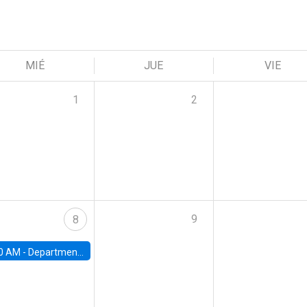
MIÉ
JUE
VIE
1
2
9
8
0 AM -
Department Seminar: James Robinson