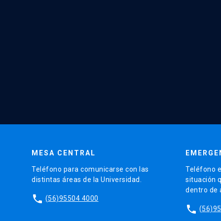
MESA CENTRAL
EMERGE
Teléfono para comunicarse con las
Teléfono e
distintas áreas de la Universidad.
situación 
dentro de
phone
(56)95504 4000
phone
(56)9