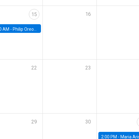
16
15
0 AM -
Philip Oreopolous, University of Toronto
22
23
29
30
2:00 PM -
Maria Aristizabal-Ramirez, FED